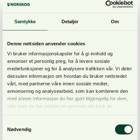
vederlagsordning. Dette innebærer mer penger til
jegere som skyter villsvin og for de som melder om
Samtykke
Detaljer
Om
døde, syke og påkjørte villsvin. Som en
prøveordning, vil jeg også at grunneiere hvor villsvin
skytes skal få godtgjørelse for dette, sier landbruks-
Denne nettsiden anvender cookies
og matminister Geir Pollestad (Sp).
Vi bruker informasjonskapsler for å gi innhold og
annonser et personlig preg, for å levere sosiale
mediefunksjoner og for å analysere trafikken vår. Vi deler
dessuten informasjon om hvordan du bruker nettstedet
vårt, med partnerne våre innen sosiale medier,
Nye satser
annonsering og analysearbeid, som kan kombinere den
med annen informasjon du har gjort tilgjengelig for dem,
eller som de har samlet inn gjennom din bruk av
tjenestene deres.
De nye satsene som ble bekreftet mandag er som
Samtykkevalg
Nødvendig
følger: