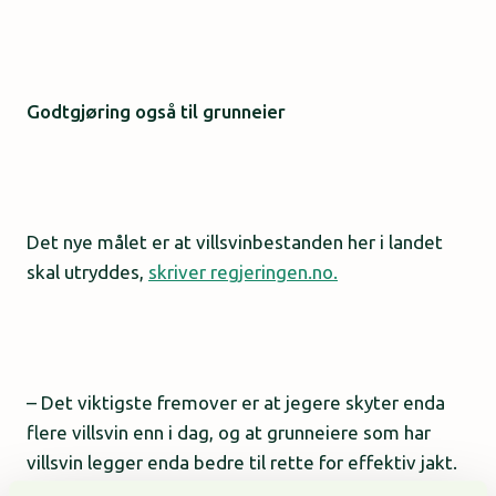
Godtgjøring også til grunneier
Det nye målet er at villsvinbestanden her i landet
skal utryddes,
skriver regjeringen.no.
– Det viktigste fremover er at jegere skyter enda
flere villsvin enn i dag, og at grunneiere som har
villsvin legger enda bedre til rette for effektiv jakt.
Som strakstiltak vil jeg styrke Mattilsynets