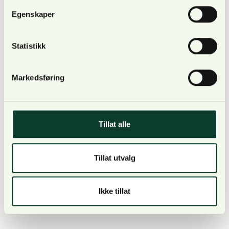
Egenskaper
Fra 1000 til 3000 kroner per felte hanndyr
Fra 2500 til 5000 kroner per felte hunndyr
Fra 3000 til 4000 kroner ved melding om funn
Statistikk
av påkjørte, syke eller døde villsvin
Som en prøveordning får grunneier 4000 kroner
Markedsføring
per felte villsvin på sin eiendom
Tillat alle
Mattilsynet oppdaterer nå sine skjema og nettsider
Tillat utvalg
med nye satser. Dette vil være på plass i løpet av
noen få dager.
Ikke tillat