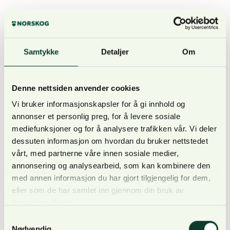
Even har lang erfaring som forsker på NMBU
og forskningsleder på NIBIO. Sentrale
temaer gjennom karrieren har vært
Samtykke
Detaljer
Om
skogøkonomiske analyser og planlegging i
skogbruk. Han har operativ erfaring gjennom
(tidligere) engasjement i NORSKOG og som
Denne nettsiden anvender cookies
skogsjef i Viken Skog. I tillegg har Even vært
Vi bruker informasjonskapsler for å gi innhold og
engasjert i undervisning både ved NMBU og
annonser et personlig preg, for å levere sosiale
Høgskolen i Telemark. Nå er han
mediefunksjoner og for å analysere trafikken vår. Vi deler
gjesteforeleser ved NMBU og sensor ved
dessuten informasjon om hvordan du bruker nettstedet
vårt, med partnerne våre innen sosiale medier,
NMBU og Høgskolen i Innlandet. Even har
annonsering og analysearbeid, som kan kombinere den
vært styremedlem på NMBU og i SB Skog.
med annen informasjon du har gjort tilgjengelig for dem,
eller som de har samlet inn gjennom din bruk av
Utdanning
:
tjenestene deres.
Samtykkevalg
PhD i skogøkonomi og -politikk med
Nødvendig