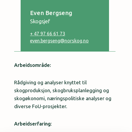
Even Bergseng
Skogsjef
+ 47 97 66 61 73
even.bergseng@norskog.no
Arbeidsområde:
Rådgiving og analyser knyttet til
skogproduksjon, skogbruksplanlegging og
skogøkonomi, næringspolitiske analyser og
diverse FoU-prosjekter.
Arbeidserfaring
: