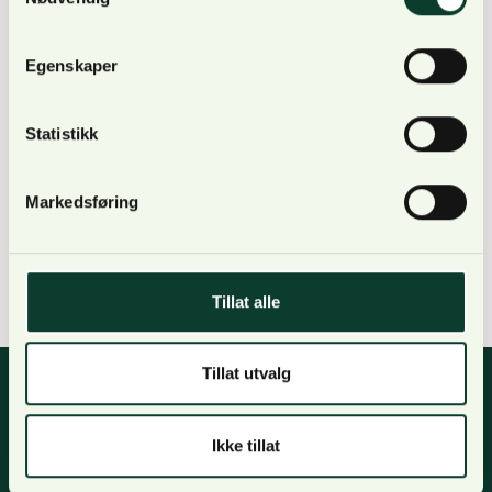
avhandlingen “Analyses of Norwegian forest
policy: Cost sharing, biodiversity and
Egenskaper
conflicts” (UMB, 2008) og hovedfag i
skogfag med ressursøkonomi og
Statistikk
planleggingslære (NLH, 1999). I tillegg
grunnfag og mellomfag i sosialøkonomi
Markedsføring
(Universitetet i Oslo, 1999). TIMBR
lederutviklingsprogram (2018).
Tillat alle
Tillat utvalg
Ikke tillat
Nyhetsbrev