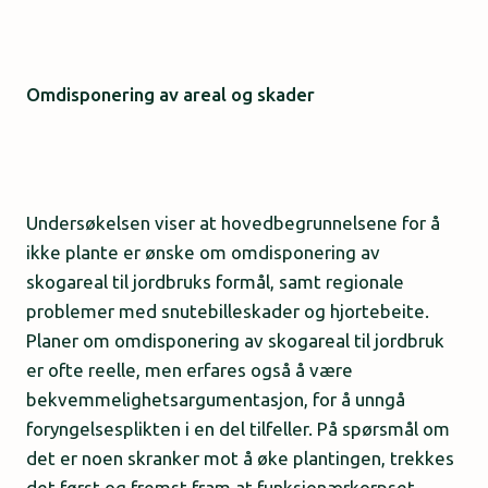
Omdisponering av areal og skader
Undersøkelsen viser at hovedbegrunnelsene for å
ikke plante er ønske om omdisponering av
skogareal til jordbruks formål, samt regionale
problemer med snutebilleskader og hjortebeite.
Planer om omdisponering av skogareal til jordbruk
er ofte reelle, men erfares også å være
bekvemmelighetsargumentasjon, for å unngå
foryngelsesplikten i en del tilfeller. På spørsmål om
det er noen skranker mot å øke plantingen, trekkes
det først og fremst fram at funksjonærkorpset