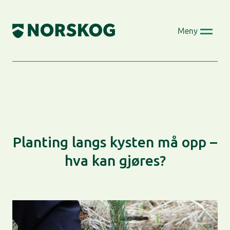
Skip
to
Meny
content
Planting langs kysten må opp –
hva kan gjøres?