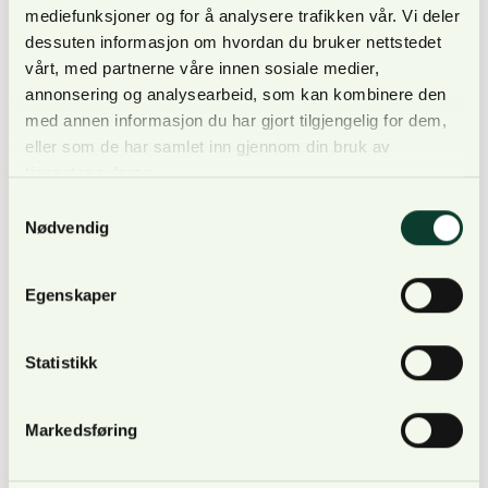
informasjon til kommunal myndighet om
mediefunksjoner og for å analysere trafikken vår. Vi deler
dessuten informasjon om hvordan du bruker nettstedet
hogstplaner og mer samordnet bruk av
vårt, med partnerne våre innen sosiale medier,
kartinformasjon.
annonsering og analysearbeid, som kan kombinere den
med annen informasjon du har gjort tilgjengelig for dem,
eller som de har samlet inn gjennom din bruk av
tjenestene deres.
I tillegg til tiltakene som er nevnt ovenfor er det i
Samtykkevalg
Nødvendig
gruppeintervjuene foreslått å endre regelverk, ved
å inkludere moms i kostnadsgrunnlaget for ikke
momsregistrerte skogeiere, øke kravet til minste
Egenskaper
plantetall i bærekraftforskriften og øke nedre
grense for skogfondavsetning.
Statistikk
Markedsføring
Klarere regler og skadebekjempelse