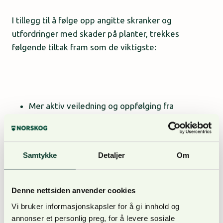
I tillegg til å følge opp angitte skranker og
utfordringer med skader på planter, trekkes
følgende tiltak fram som de viktigste:
Mer aktiv veiledning og oppfølging fra
skogbruksetaten
Mer aktiv markedsføring og oppfølging fra
skogbruksleder/virkeskjøper
Samtykke
Detaljer
Om
Mer informasjon om fordelene med skogfond
Samarbeidet mellom aktørene rapporteres i
Denne nettsiden anvender cookies
hovedsak som godt, men det er potensiale for å
Vi bruker informasjonskapsler for å gi innhold og
gjøre dette bedre, blant annet med tidligere
annonser et personlig preg, for å levere sosiale