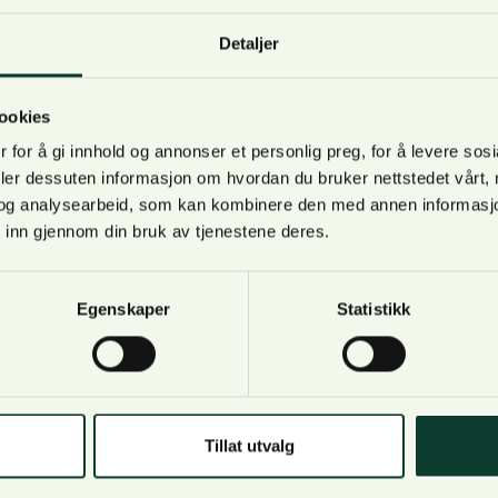
Detaljer
ookies
 for å gi innhold og annonser et personlig preg, for å levere sos
deler dessuten informasjon om hvordan du bruker nettstedet vårt,
og analysearbeid, som kan kombinere den med annen informasjon d
 inn gjennom din bruk av tjenestene deres.
uation support ~ 10,000 hectares.
Egenskaper
Statistikk
Om oss
Kontakt oss
Tillat utvalg
Bli medlem
Lilleakerveien 31, op