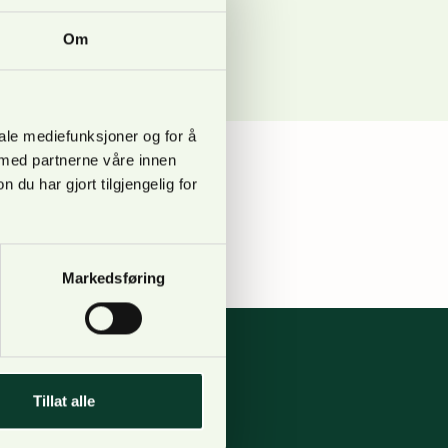
Om
iale mediefunksjoner og for å
 med partnerne våre innen
u har gjort tilgjengelig for
Markedsføring
Tillat alle
pgang B,