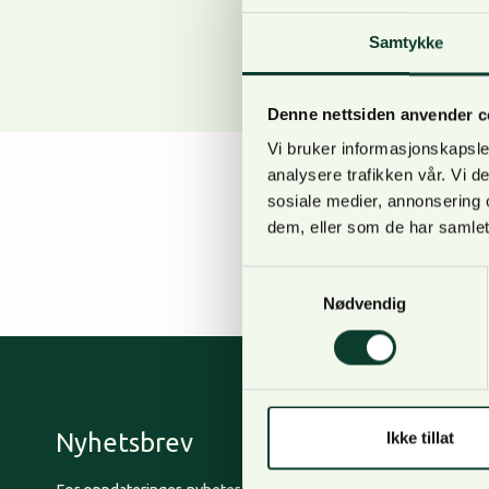
Samtykke
Denne nettsiden anvender c
Vi bruker informasjonskapsler
analysere trafikken vår. Vi 
sosiale medier, annonsering 
dem, eller som de har samlet
Due diligence and val
Samtykkevalg
Nødvendig
Nyhetsbrev
Ikke tillat