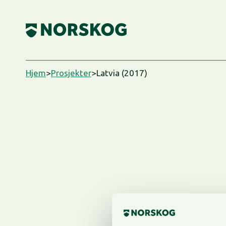
Skip
to
content
Hjem
>
Prosjekter
>
Latvia (2017)