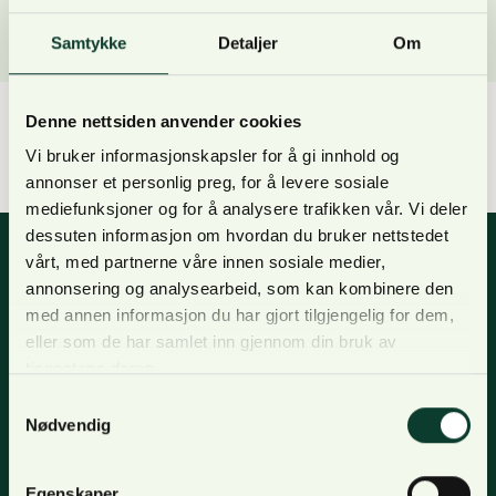
Samtykke
Detaljer
Om
Denne nettsiden anvender cookies
Valuation and purchase due diligence of productive
Vi bruker informasjonskapsler for å gi innhold og
forests ~ 111,000 ha
annonser et personlig preg, for å levere sosiale
mediefunksjoner og for å analysere trafikken vår. Vi deler
dessuten informasjon om hvordan du bruker nettstedet
vårt, med partnerne våre innen sosiale medier,
annonsering og analysearbeid, som kan kombinere den
Nyhetsbrev
med annen informasjon du har gjort tilgjengelig for dem,
eller som de har samlet inn gjennom din bruk av
For oppdateringer, nyheter og skogfaglige artikler,
tjenestene deres.
meld deg på nyhetsbrevet og få nyhetsbrev på epost.
Samtykkevalg
Nødvendig
Meld deg på
Egenskaper