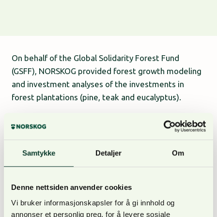
On behalf of the Global Solidarity Forest Fund
(GSFF), NORSKOG provided forest growth modeling
and investment analyses of the investments in
forest plantations (pine, teak and eucalyptus).
Mozambique is a country located in South-eastern
Africa and it has a coast on the Indian ocean. It
gained its independence from Portugal June 25
Samtykke
Detaljer
Om
1975 in 2006. The size of the country is only
801,590 km2. The forest industry has until recently
Denne nettsiden anvender cookies
been underdeveloped and based on exploitation of
Vi bruker informasjonskapsler for å gi innhold og
nature forests or Neombo forests.
annonser et personlig preg, for å levere sosiale