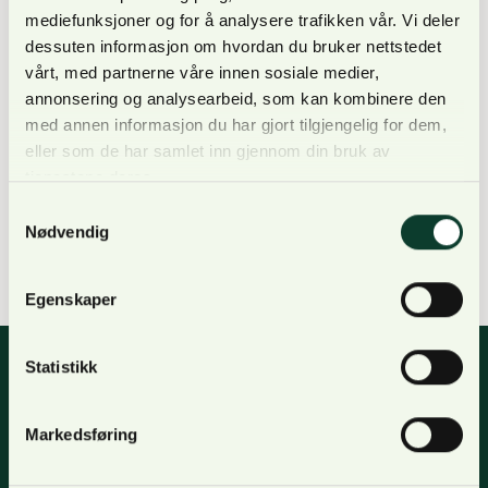
mediefunksjoner og for å analysere trafikken vår. Vi deler
dessuten informasjon om hvordan du bruker nettstedet
vårt, med partnerne våre innen sosiale medier,
annonsering og analysearbeid, som kan kombinere den
med annen informasjon du har gjort tilgjengelig for dem,
eller som de har samlet inn gjennom din bruk av
GSFF has together with other investors started
tjenestene deres.
large forest plantation projects in Mozambique,
Samtykkevalg
with pine, teak and eucalyptus as main species
Nødvendig
groups. Duration of the project September 2009 –
Dec 2011 (since September 2010 within NORSKOG).
Egenskaper
Statistikk
Nyhetsbrev
Markedsføring
For oppdateringer, nyheter og skogfaglige artikler,