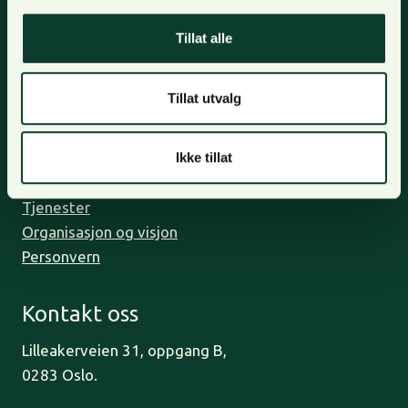
meld deg på nyhetsbrevet og få nyhetsbrev på epost.
Tillat alle
Meld deg på
Tillat utvalg
Om oss
Bli medlem
Ikke tillat
Kontakt oss
Tjenester
Organisasjon og visjon
Personvern
Kontakt oss
Lilleakerveien 31, oppgang B,
0283 Oslo.