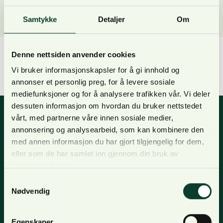
Samtykke
Detaljer
Om
Denne nettsiden anvender cookies
Valuation and purchase due diligence of forestry
Vi bruker informasjonskapsler for å gi innhold og
assets ~ 350,000 hectares.
annonser et personlig preg, for å levere sosiale
mediefunksjoner og for å analysere trafikken vår. Vi deler
dessuten informasjon om hvordan du bruker nettstedet
vårt, med partnerne våre innen sosiale medier,
annonsering og analysearbeid, som kan kombinere den
Nyhetsbrev
med annen informasjon du har gjort tilgjengelig for dem,
eller som de har samlet inn gjennom din bruk av
For oppdateringer, nyheter og skogfaglige artikler,
tjenestene deres.
meld deg på nyhetsbrevet og få nyhetsbrev på epost.
Samtykkevalg
Nødvendig
Meld deg på
Egenskaper