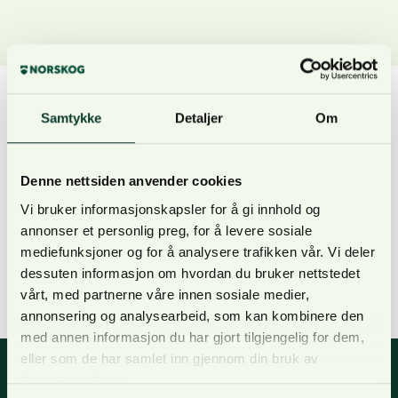
Training on development and implementation of
Samtykke
Detaljer
Om
educational model for countrywide vocational
training with focus on forest and environmental
management issues in Tajikistan. The project
Denne nettsiden anvender cookies
developed a countrywide model in Tajikistan for
Vi bruker informasjonskapsler for å gi innhold og
vocational training and also developed education
annonser et personlig preg, for å levere sosiale
materials. Pilot courses were implemented in the
mediefunksjoner og for å analysere trafikken vår. Vi deler
dessuten informasjon om hvordan du bruker nettstedet
area of Ramit national park together with the Tadjik
vårt, med partnerne våre innen sosiale medier,
partner organisations.
annonsering og analysearbeid, som kan kombinere den
med annen informasjon du har gjort tilgjengelig for dem,
eller som de har samlet inn gjennom din bruk av
tjenestene deres.