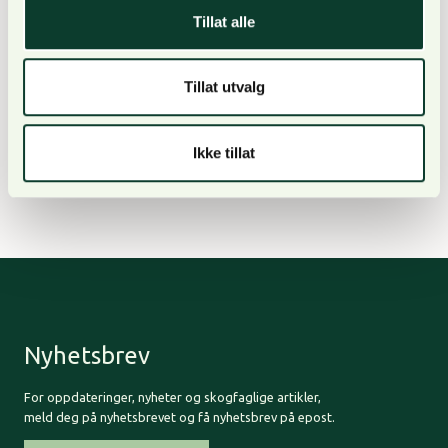
tilbake til Stortinget med forslag til ny modell.»
Tillat alle
Tillat utvalg
Ferdig talldokument finner du
HER
Ikke tillat
Ferdig verbaldokument finner du
HER.
Nyhetsbrev
For oppdateringer, nyheter og skogfaglige artikler,
meld deg på nyhetsbrevet og få nyhetsbrev på epost.