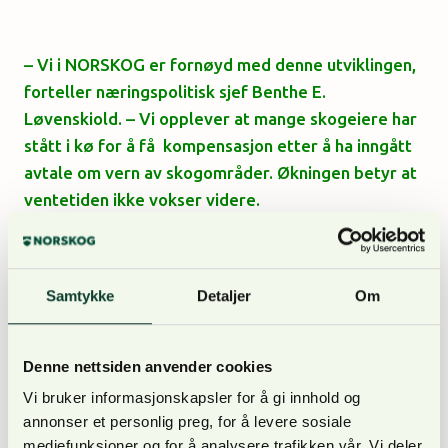
– Vi i NORSKOG er fornøyd med denne utviklingen,
forteller næringspolitisk sjef Benthe E.
Løvenskiold. – Vi opplever at mange skogeiere har
stått i kø for å få kompensasjon etter å ha inngått
avtale om vern av skogområder. Økningen betyr at
ventetiden ikke vokser videre.
Regjeringen og SV vil også sette av 20 mill. kroner
ekstra til restaurering av myr.
Samtykke
Detaljer
Om
Denne nettsiden anvender cookies
Vi bruker informasjonskapsler for å gi innhold og
Satsing på avansert biodrivstoff
annonser et personlig preg, for å levere sosiale
mediefunksjoner og for å analysere trafikken vår. Vi deler