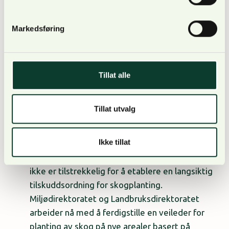
vært svært etterspurt av skogeiere, prioriteres i
det reviderte budsjettet, påpeker Løvenskiold.
Markedsføring
Tillat alle
Andre endringer
Tillat utvalg
Ikke tillat
Planting av skog på nye arealer:
Posten kuttes
med 4.9 millioner. Her påpekes det at posten
ikke er tilstrekkelig for å etablere en langsiktig
tilskuddsordning for skogplanting.
Miljødirektoratet og Landbruksdirektoratet
arbeider nå med å ferdigstille en veileder for
planting av skog på nye arealer basert på