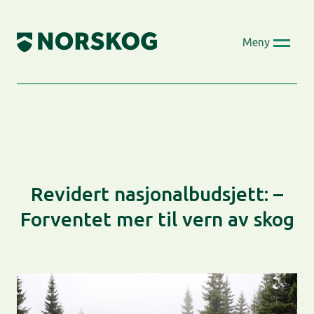
Skip
to
Meny
content
Revidert nasjonalbudsjett: –
Forventet mer til vern av skog