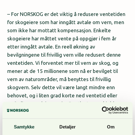
– For NORSKOG er det viktig å redusere ventetiden
for skogeiere som har inngått avtale om vern, men
som ikke har mottatt kompensasjon. Enkelte
skogeiere har måttet vente på oppgjør i fem år
etter inngått avtale. En reell økning av
bevilgningene til frivillig vern ville redusert denne
ventetiden. Vi forventet mer til vern av skog, og
mener at de 15 millionene som nå er bevilget til
vern av naturområder, må benyttes til frivillig
skogvern. Selv dette vil være langt mindre enn
behovet, og i liten grad korte ned ventetid eller
revitalisere ordningen sier Benthe Løvenskiold,
næringspolitisk sjef i NORSKOG.
Samtykke
Detaljer
Om