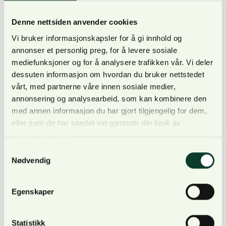
Fornybar energi i landbruket: Ekstra midler til
Denne nettsiden anvender cookies
BIONOVA
Vi bruker informasjonskapsler for å gi innhold og
annonser et personlig preg, for å levere sosiale
mediefunksjoner og for å analysere trafikken vår. Vi deler
dessuten informasjon om hvordan du bruker nettstedet
vårt, med partnerne våre innen sosiale medier,
I det reviderte budsjettet får Bionova 40 millioner
annonsering og analysearbeid, som kan kombinere den
kroner ekstra til investeringer i fornybar energi i
med annen informasjon du har gjort tilgjengelig for dem,
landbruket. Det var i utgangspunktet satt av 30 mill.
eller som de har samlet inn gjennom din bruk av
kroner til oppstart av Bionova i 2022, men
tjenestene deres.
ordningen, som administreres av Innovasjon Norge,
Samtykkevalg
Nødvendig
ble ikke etablert før i år.
Egenskaper
– Det er gledelig å se at denne ordningen, som har
Statistikk