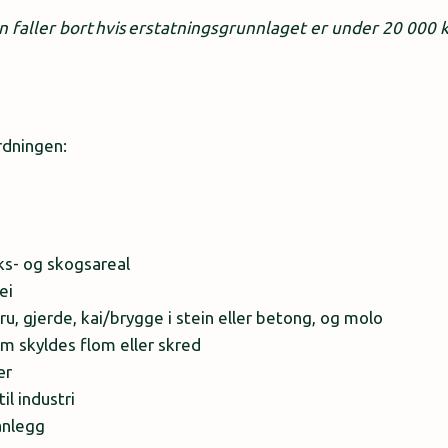
n faller bort hvis erstatningsgrunnlaget er under 20 000 
rdningen:
ks- og skogsareal
ei
ru, gjerde, kai/brygge i stein eller betong, og molo
m skyldes flom eller skred
ær
il industri
anlegg