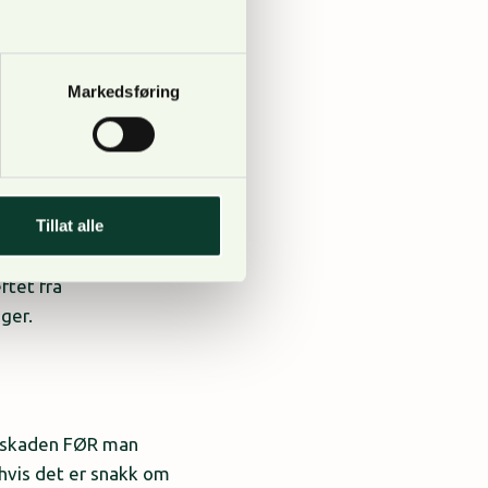
Markedsføring
Tillat alle
på søknaden om
ftet fra
ger.
å skaden FØR man
 hvis det er snakk om