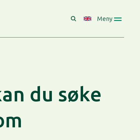
Meny
kan du søke
nom