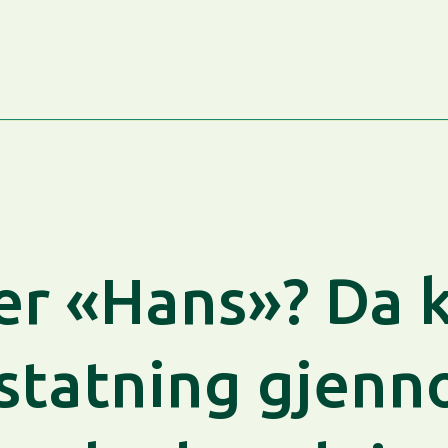
er «Hans»? Da 
statning gjen