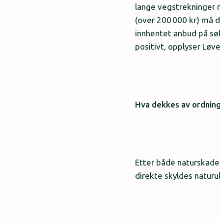
lange vegstrekninger 
(over 200 000 kr) må 
innhentet anbud på sø
positivt, opplyser Løv
Hva dekkes av ordnin
Etter både naturskade
direkte skyldes naturu