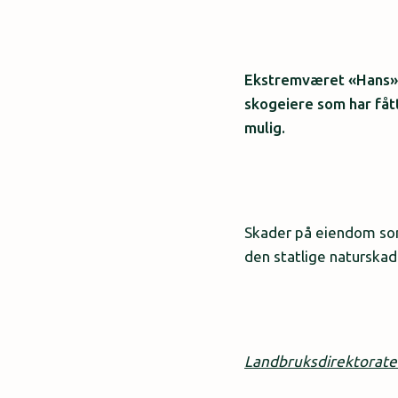
Ekstremværet «Hans» h
skogeiere som har fåt
mulig.
Skader på eiendom som 
den statlige naturska
Landbruksdirektorate