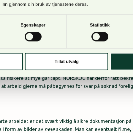
 inn gjennom din bruk av tjenestene deres.
Egenskaper
Statistikk
Tillat utvalg
 med å starte opprydding og reparasjoner til de får svar 
så risikere at mye går tapt.
NORSKOG har derfor fått bekre
at arbeid gjerne må påbegynnes før svar på søknad forelig
rte arbeidet er det svært viktig å sikre dokumentasjon p
 i form av bilder av
hele
skaden. Man kan eventuelt
filme,