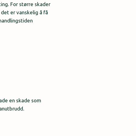
ting.
For større skader
et er vanskelig å få
handlingstiden
kade en skade som
kanutbrudd.