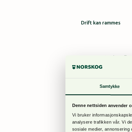
Drift kan rammes
NORSKOG har hatt fler
ukene. Landbruksdirekt
saksbehandlingstiden f
Samtykke
Denne nettsiden anvender c
– Den lange saksbehand
Vi bruker informasjonskapsler
viktig at alle som er
analysere trafikken vår. Vi 
velger å avvente, øker
sosiale medier, annonsering 
Løvenskiold, næringspo