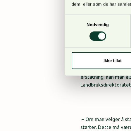
dem, eller som de har samlet
Samtykkevalg
Nødvendig
Viktig dokumentasjon
Ikke tillat
Hvis skogeierne venter
erstatning, kan man alt
Landbruksdirektoratet 
– Om man velger å sta
starter. Dette må være