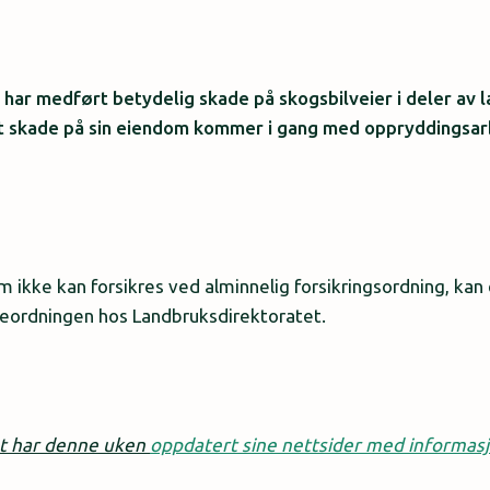
ar medført betydelig skade på skogsbilveier i deler av la
t skade på sin eiendom kommer i gang med oppryddingsar
ikke kan forsikres ved alminnelig forsikringsordning, kan
deordningen hos Landbruksdirektoratet.
t har denne uken
oppdatert sine nettsider med informas