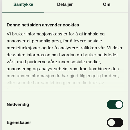
forvente at vernevedtaket i desember går som
Samtykke
Detaljer
Om
normalt, påpeker Løvenskiold.
Denne nettsiden anvender cookies
Vi bruker informasjonskapsler for å gi innhold og
annonser et personlig preg, for å levere sosiale
Ønsker stabilitet og forutsigbarhet
mediefunksjoner og for å analysere trafikken vår. Vi deler
dessuten informasjon om hvordan du bruker nettstedet
vårt, med partnerne våre innen sosiale medier,
annonsering og analysearbeid, som kan kombinere den
med annen informasjon du har gjort tilgjengelig for dem,
NORSKOG er spent på om neste års bevilgning vil gå
eller som de har samlet inn gjennom din bruk av
til de private skogeierne, eller om det er et ekstra
tjenestene deres.
ordinært løft for å utbetale erstatning i forbindelse
Samtykkevalg
med vern av nasjonalpark Østmarka eller Statskog.
Nødvendig
For NORSKOG er det viktig at skogvern-posten ikke
fortsetter å bli en forhandlingspost i
Egenskaper
statsbudsjettet og at bevilgningene fremover