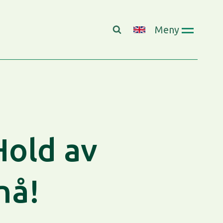
Meny
old av
nå!