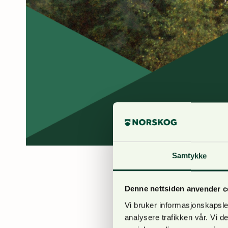
Samtykke
Anne Bjølgerud
27. juni 
Denne nettsiden anvender c
05.-06. november inv
Vi bruker informasjonskapsler
analysere trafikken vår. Vi 