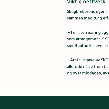
Viktig nettverk
Skogbrukerens egen hv
sammen med tung erfa
– I en liten næring l
som arrangement. SKOG
sier Benthe E. Løvensk
– Årets utgave av SKO
allerede nå se frem ti
og over middagen, avs