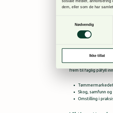
sosiale medier, annonsering 
SKOGFORUM vil som all
dem, eller som de har samlet
markedsanalyser. Både
forventer like mange 
Samtykkevalg
Nødvendig
Tømmermarkedet
Det arbeides nå med å
publiseres mot slutten
Ikke tillat
De store linjene for a
frem til faglig påfyll
Tømmermarkedet i 
Skog, samfunn og 
Omstilling i praksi