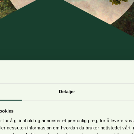
Detaljer
2026
ookies
iterer NORSKOG skognæringen til ny utgave av SKOGFOR
 for å gi innhold og annonser et personlig preg, for å levere sos
deler dessuten informasjon om hvordan du bruker nettstedet vårt,