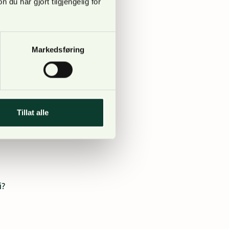
u har gjort tilgjengelig for
off og rykende ferske
arrangementet, og vi
Markedsføring
.
Programmet vil
Tillat alle
nne i november kan se
i?