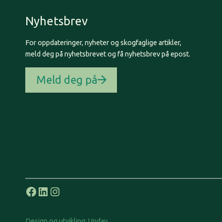
Nyhetsbrev
For oppdateringer, nyheter og skogfaglige artikler,
meld deg på nyhetsbrevet og få nyhetsbrev på epost.
Meld deg på
Facebook
LinkedIn
Instagram
Design og utvikling:
Upday