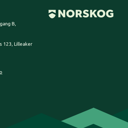
pgang B,
 123, Lilleaker
o