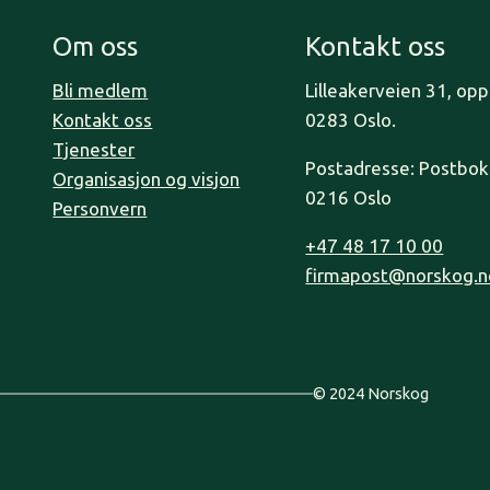
Om oss
Kontakt oss
Bli medlem
Lilleakerveien 31, op
Kontakt oss
0283 Oslo.
Tjenester
Postadresse: Postboks
Organisasjon og visjon
0216 Oslo
Personvern
+47 48 17 10 00
firmapost@norskog.n
© 2024 Norskog