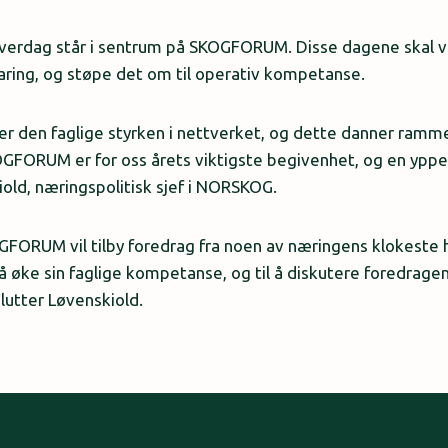
erdag står i sentrum på SKOGFORUM. Disse dagene skal v
ring, og støpe det om til operativ kompetanse.
igger den faglige styrken i nettverket, og dette danner r
FORUM er for oss årets viktigste begivenhet, og en yppe
iold, næringspolitisk sjef i NORSKOG.
GFORUM vil tilby foredrag fra noen av næringens klokeste 
l å øke sin faglige kompetanse, og til å diskutere foredrag
lutter Løvenskiold.