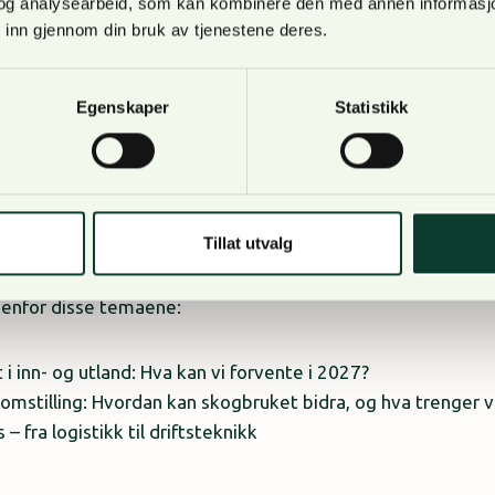
og analysearbeid, som kan kombinere den med annen informasjon d
tid levere gode debatter, presentasjoner av aktuelt fagst
 inn gjennom din bruk av tjenestene deres.
 i 2024 og 2025 hadde vi rekordstort antall deltakere på 
påmeldte også i år.
Egenskaper
Statistikk
, skogen og omstillingssamfunnet
 bekrefte innledere, debattdeltakere og foredragsholdere
 av august, og vi vil åpne for påmeldinger i september.
Tillat utvalg
rrangementet er allikevel klare, og de som tar turen til Ho
 innenfor disse temaene:
inn- og utland: Hva kan vi forvente i 2027?
omstilling: Hvordan kan skogbruket bidra, og hva trenger v
s – fra logistikk til driftsteknikk