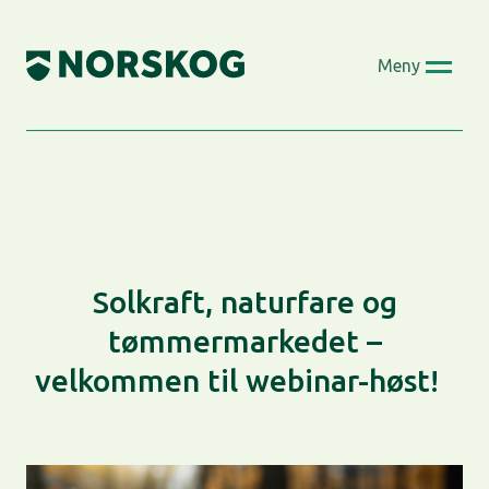
Skip
to
Meny
content
Solkraft, naturfare og
tømmermarkedet –
velkommen til webinar-høst!