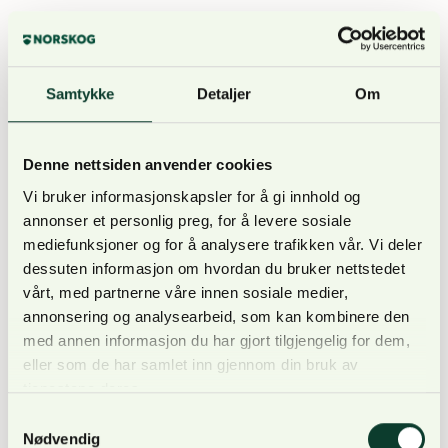
Samtykke
Detaljer
Om
Solkraft: Hva er viktig for grunneier?
(Åpent for
alle)
Denne nettsiden anvender cookies
Vi bruker informasjonskapsler for å gi innhold og
annonser et personlig preg, for å levere sosiale
mediefunksjoner og for å analysere trafikken vår. Vi deler
Tidspunkt:
Oktober (uke 42)
dessuten informasjon om hvordan du bruker nettstedet
vårt, med partnerne våre innen sosiale medier,
annonsering og analysearbeid, som kan kombinere den
med annen informasjon du har gjort tilgjengelig for dem,
eller som de har samlet inn gjennom din bruk av
Informasjon om foredragsholdere publiseres når
tjenestene deres.
denne er endelig bekreftet.
Samtykkevalg
Nødvendig