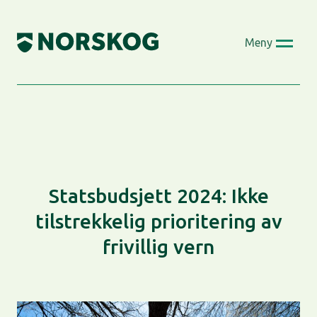
Skip
to
Meny
content
Statsbudsjett 2024: Ikke
tilstrekkelig prioritering av
frivillig vern