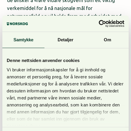
de ønsker å «føre vidare skogvern som eit viktig
verkemiddel for å nå nasjonale mål for
naturmangfald og vil halde fram med arbeidet med
å sikre at skogvernet er treffsikkert». Til tross for
dette vises til det til at man av hensyn til det
samlede budsjettet foreslår å redusere bevilgninger
Samtykke
Detaljer
Om
til frivillig skogvern med 170 mill. kroner.
Denne nettsiden anvender cookies
Vi bruker informasjonskapsler for å gi innhold og
annonser et personlig preg, for å levere sosiale
– For å opprettholde tilliten til ordningen med
mediefunksjoner og for å analysere trafikken vår. Vi deler
frivillig vern, må, som et minimum, midlene i årets
dessuten informasjon om hvordan du bruker nettstedet
reviderte budsjett videreføres. For NORSKOG er det
vårt, med partnerne våre innen sosiale medier,
annonsering og analysearbeid, som kan kombinere den
viktig med forutsigbarhet i bevilgningen. I tillegg må
med annen informasjon du har gjort tilgjengelig for dem,
ventetiden for skogeiere som har inngått avtale om
eller som de har samlet inn gjennom din bruk av
vern, men som ikke har mottatt kompensasjon,
tjenestene deres.
reduseres. Enkelte skogeiere har måttet vente på