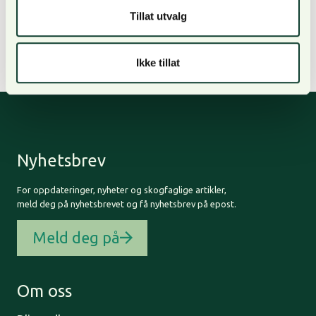
vi bruke denne ressursen på en best mulig måte. Da
Tillat utvalg
er det viktig med forutsigbare og gode
rammebetingelser for norsk skogbruk, understreker
Nordengen.
Ikke tillat
Nyhetsbrev
For oppdateringer, nyheter og skogfaglige artikler,
meld deg på nyhetsbrevet og få nyhetsbrev på epost.
Meld deg på
Om oss