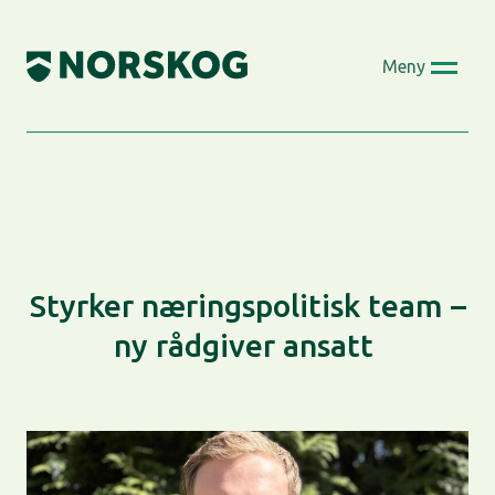
Skip
to
Meny
content
Styrker næringspolitisk team –
ny rådgiver ansatt