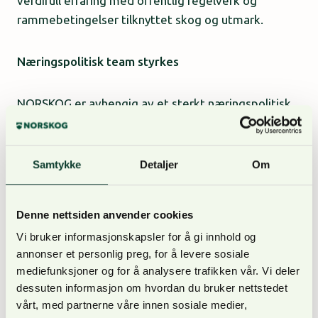
verdifull erfaring med offentlig regelverk og
rammebetingelser tilknyttet skog og utmark.
Næringspolitisk team styrkes
NORSKOG er avhengig av et sterkt næringspolitisk
team for å støtte et aktivt skogbruk i møtet med
storsamfunnets forventninger.
Samtykke
Detaljer
Om
– For å støtte et aktivt skogbruk trenger vi god
faglig kompetanse, som kan avveie de ulike hensyn
Denne nettsiden anvender cookies
skogbruket må forholde oss til. Ansettelsen av
Vi bruker informasjonskapsler for å gi innhold og
Simen vil styrke oss på dette området, og vi ser
annonser et personlig preg, for å levere sosiale
frem til å dra god nytte av kompetansen han tar
mediefunksjoner og for å analysere trafikken vår. Vi deler
med seg både fra studier og arbeidsliv, sier Benthe
dessuten informasjon om hvordan du bruker nettstedet
E. Løvenskiold, næringspolitisk sjef i NORSKOG.
vårt, med partnerne våre innen sosiale medier,