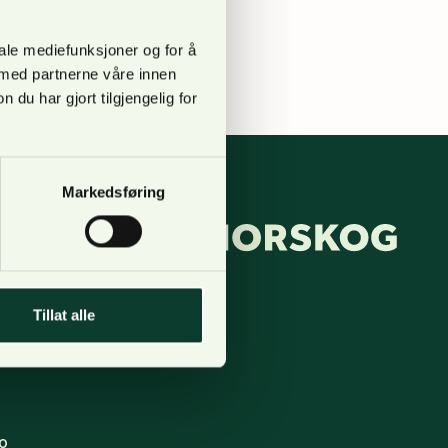
ltak for økt binding av
iale mediefunksjoner og for å
 med partnerne våre innen
u har gjort tilgjengelig for
Markedsføring
pgang B,
Tillat alle
 123, Lilleaker
o