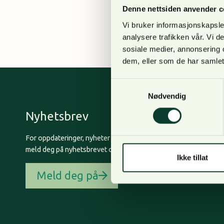
understreket Sætre at 
Denne nettsiden anvender c
karbondioksid i skog 
Vi bruker informasjonskapsler
analysere trafikken vår. Vi 
sosiale medier, annonsering 
dem, eller som de har samlet
Samtykkevalg
Nødvendig
Nyhetsbrev
For oppdateringer, nyheter og skogfaglige artikler,
meld deg på nyhetsbrevet og få nyhetsbrev på epost.
Ikke tillat
Meld deg på