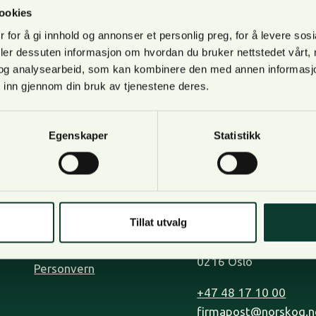
Klimakur, FN’s klimapanel og flere rapporter bekrefter at ti
ookies
kan være blant de mer effektive…
 for å gi innhold og annonser et personlig preg, for å levere sos
deler dessuten informasjon om hvordan du bruker nettstedet vårt,
og analysearbeid, som kan kombinere den med annen informasjon d
 inn gjennom din bruk av tjenestene deres.
Egenskaper
Statistikk
Om oss
Kontakt oss
Bli medlem
Lilleakerveien 31, op
Kontakt oss
0283 Oslo.
Tillat utvalg
Tjenester
Postadresse: Postboks
Organisasjon og visjon
0216 Oslo
Personvern
+47 48 17 10 00
firmapost@norskog.n