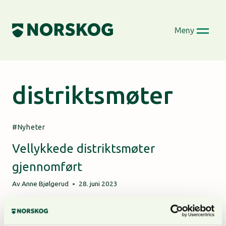
Skip
to
Meny
content
distriktsmøter
Nyheter
Vellykkede distriktsmøter
gjennomført
Av
Anne Bjølgerud
28. juni 2023
Årets distriktsmøter ble avholdt i april og mai.
Rundt 60 av NORSKOGS medlemmer deltok på