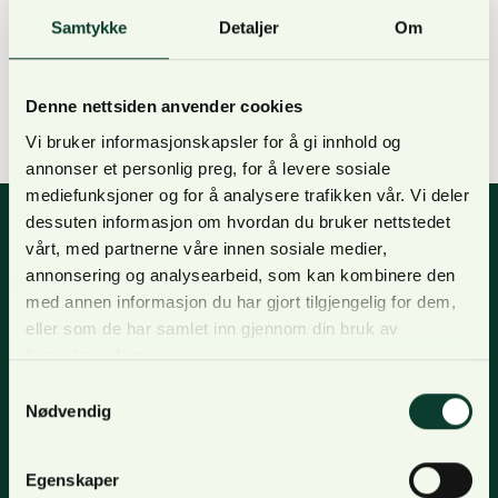
årets møter. NORSKOGs årlige distriktsmøter har
Samtykke
Detaljer
Om
vært gjennomført i over 30 år. I vår ble totalt fem
distriktsmøter ble gjennomført i vår. Tidligere
hadde man distriktsstyrer, og distriktsmøtene ble
Denne nettsiden anvender cookies
blant annet benyttet for å velge disse. I dag…
Vi bruker informasjonskapsler for å gi innhold og
annonser et personlig preg, for å levere sosiale
mediefunksjoner og for å analysere trafikken vår. Vi deler
dessuten informasjon om hvordan du bruker nettstedet
vårt, med partnerne våre innen sosiale medier,
annonsering og analysearbeid, som kan kombinere den
Nyhetsbrev
med annen informasjon du har gjort tilgjengelig for dem,
eller som de har samlet inn gjennom din bruk av
For oppdateringer, nyheter og skogfaglige artikler,
tjenestene deres.
meld deg på nyhetsbrevet og få nyhetsbrev på epost.
Samtykkevalg
Meld deg på
Nødvendig
Egenskaper
Om oss