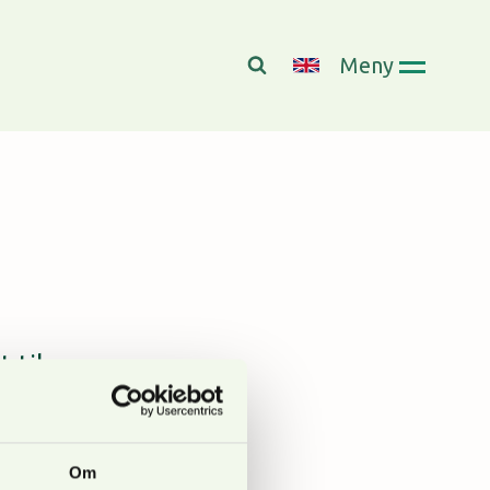
Meny
 til
Om
on henvist til