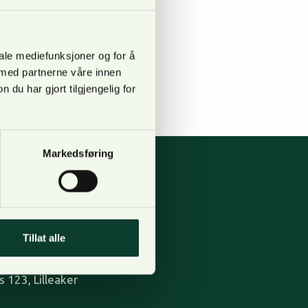
s av DSAs advokat
tningen skal
 grunneier får
iale mediefunksjoner og for å
 med partnerne våre innen
u har gjort tilgjengelig for
Markedsføring
pgang B,
Tillat alle
 123, Lilleaker