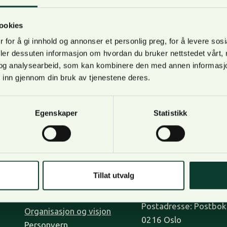
ett. NORSKOG har erklært partshjelp, og skal representere
tor avkastning kan man forvente at grunneier får når ersta
ookies
ørsmålet har avgjørende betydning for hvor mye erstatning
 for å gi innhold og annonser et personlig preg, for å levere sos
deler dessuten informasjon om hvordan du bruker nettstedet vårt,
og analysearbeid, som kan kombinere den med annen informasjon d
 inn gjennom din bruk av tjenestene deres.
Egenskaper
Statistikk
Om oss
Kontakt oss
Bli medlem
Lilleakerveien 31, op
Tillat utvalg
Kontakt oss
0283 Oslo.
Tjenester
Postadresse: Postboks
Organisasjon og visjon
0216 Oslo
Personvern