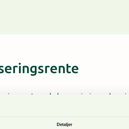
iseringsrente
seringsrente ved ekspropriasjon er henvist
ovember 2023
Detaljer
e en sak om valg av kapitaliseringsrente ved ekspropriasj