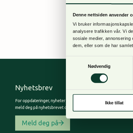
behandling i Høyester
Peder Landfald. Hvor s
Denne nettsiden anvender c
reinvesteres? Dette sp
Vi bruker informasjonskapsler
utbetalt ved…
analysere trafikken vår. Vi 
sosiale medier, annonsering 
dem, eller som de har samlet
Samtykkevalg
Nødvendig
Nyhetsbrev
For oppdateringer, nyheter og skogfaglige artikler,
Ikke tillat
meld deg på nyhetsbrevet og få nyhetsbrev på epost.
Meld deg på