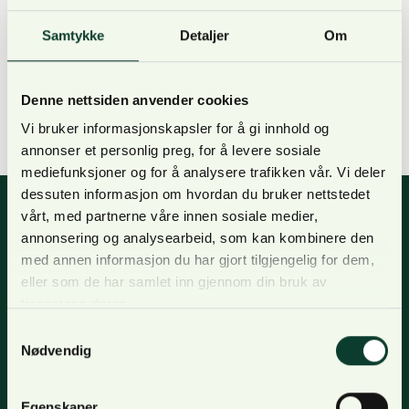
styrker vår tilstedeværelse i alle deler av landet,
samtidig som vårt skogkulturarbeid løftes, sier
Samtykke
Detaljer
Om
daglig leder Per Kveseth. NORTØMMER har, siden
etableringen i 1998, vært den eneste aktøren som
Denne nettsiden anvender cookies
har operert i hele Norge. Målsettingen har hele
Vi bruker informasjonskapsler for å gi innhold og
tiden vært å skape et…
annonser et personlig preg, for å levere sosiale
mediefunksjoner og for å analysere trafikken vår. Vi deler
dessuten informasjon om hvordan du bruker nettstedet
vårt, med partnerne våre innen sosiale medier,
annonsering og analysearbeid, som kan kombinere den
Nyhetsbrev
med annen informasjon du har gjort tilgjengelig for dem,
eller som de har samlet inn gjennom din bruk av
For oppdateringer, nyheter og skogfaglige artikler,
tjenestene deres.
meld deg på nyhetsbrevet og få nyhetsbrev på epost.
Samtykkevalg
Nødvendig
Meld deg på
Egenskaper