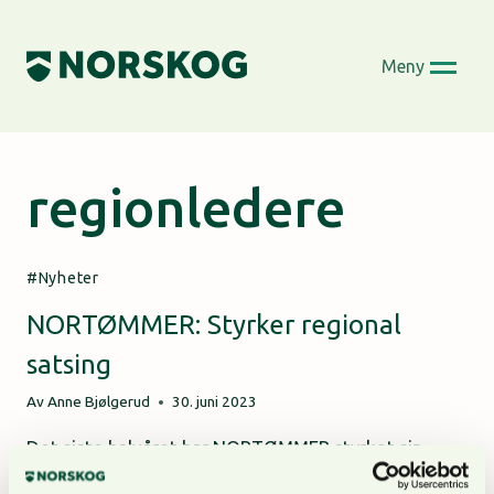
Skip
to
Meny
content
regionledere
Nyheter
NORTØMMER: Styrker regional
satsing
Av
Anne Bjølgerud
30. juni 2023
Det siste halvåret har NORTØMMER styrket sin
regionale satsing. – Denne omorganiseringen