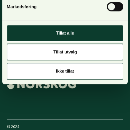
Markedsføring
Kontakt oss
Lilleakerveien 31, oppgang B,
0283 Oslo.
Tillat alle
Postadresse: Postboks 123, Lilleaker 0216 Oslo
Tillat utvalg
+47 48 17 10 00
firmapost@norskog.no
Ikke tillat
© 2024