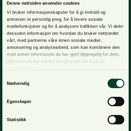
Denne nettsiden anvender cookies
Vi bruker informasjonskapsler for å gi innhold og
annonser et personlig preg, for å levere sosiale
Nyhetsbrev
mediefunksjoner og for å analysere trafikken vår. Vi deler
dessuten informasjon om hvordan du bruker nettstedet
For oppdateringer, nyheter og skogfaglige artikler,
vårt, med partnerne våre innen sosiale medier,
meld deg på nyhetsbrevet og få nyhetsbrev på epost.
annonsering og analysearbeid, som kan kombinere den
med annen informasjon du har gjort tilgjengelig for dem,
Meld deg på
eller som de har samlet inn gjennom din bruk av
tjenestene deres.
Samtykkevalg
Om oss
Nødvendig
Bli medlem
Kontakt oss
Egenskaper
Tjenester
Organisasjon og visjon
Statistikk
Personvern