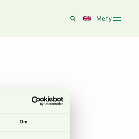
Meny
 om
Om
ernforbundet Oslo og