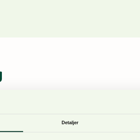
g
 skogbruket – rettskraftig kjennelse i sak
Detaljer
ril 2023
t at Høyesteretts ankeutvalg har forkastet anken til Naturv