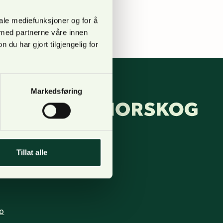
llo.
iale mediefunksjoner og for å
 med partnerne våre innen
u har gjort tilgjengelig for
Markedsføring
pgang B,
Tillat alle
 123, Lilleaker
o