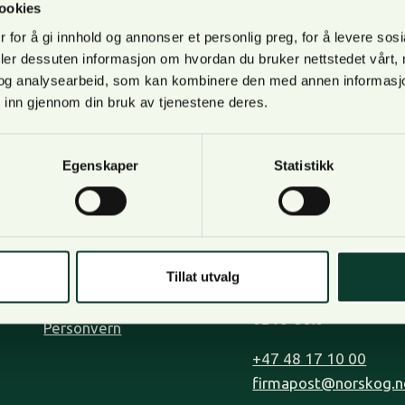
ookies
ende saken om ombygging av en landbruksveg i Nordre Fo
 for å gi innhold og annonser et personlig preg, for å levere sos
deler dessuten informasjon om hvordan du bruker nettstedet vårt,
og analysearbeid, som kan kombinere den med annen informasjon d
 inn gjennom din bruk av tjenestene deres.
Egenskaper
Statistikk
Om oss
Kontakt oss
Bli medlem
Lilleakerveien 31, op
Kontakt oss
0283 Oslo.
Tillat utvalg
Tjenester
Postadresse: Postboks
Organisasjon og visjon
0216 Oslo
Personvern
+47 48 17 10 00
firmapost@norskog.n