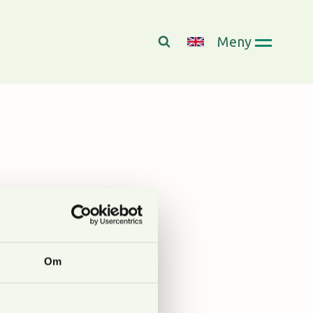
Meny
Om
prat med han om
g.