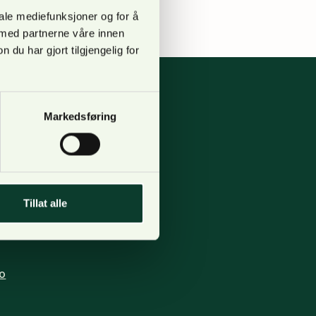
iale mediefunksjoner og for å
 med partnerne våre innen
u har gjort tilgjengelig for
Markedsføring
pgang B,
Tillat alle
 123, Lilleaker
o