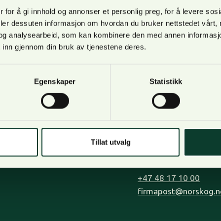
 for å gi innhold og annonser et personlig preg, for å levere sos
deler dessuten informasjon om hvordan du bruker nettstedet vårt,
og analysearbeid, som kan kombinere den med annen informasjon d
 inn gjennom din bruk av tjenestene deres.
Egenskaper
Statistikk
Om oss
Kontakt oss
Bli medlem
Lilleakerveien 31, op
Kontakt oss
0283 Oslo.
Tjenester
Tillat utvalg
Postadresse: Postboks
Organisasjon og visjon
0216 Oslo
Personvern
+47 48 17 10 00
firmapost@norskog.n