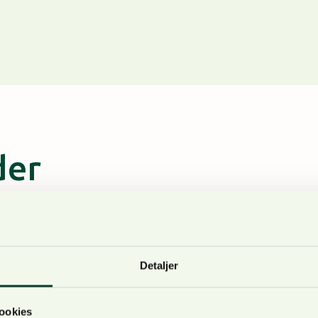
der
Bærekraft og bransjestolthet i fokus
 2023
Detaljer
 mai ble Erik Toverud valgt som ny styreleder. Vi tok en 
sjen de siste 25 årene, og veien videre for norsk skognærin
ookies