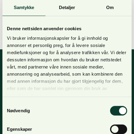
utviklingsfond (LUF) for 2023. NORSKOG er svært
Samtykke
Detaljer
Om
fornøyd med at nivået på tildelingen er tilbake til
tidligere nivå etter at det ble betydelig redusert
siste år (kr.221 mill for 2022). Å ha tilgjengelige
Denne nettsiden anvender cookies
tilskuddsmidler til en økt satsing på…
Vi bruker informasjonskapsler for å gi innhold og
annonser et personlig preg, for å levere sosiale
mediefunksjoner og for å analysere trafikken vår. Vi deler
dessuten informasjon om hvordan du bruker nettstedet
vårt, med partnerne våre innen sosiale medier,
annonsering og analysearbeid, som kan kombinere den
Nyhetsbrev
med annen informasjon du har gjort tilgjengelig for dem,
eller som de har samlet inn gjennom din bruk av
For oppdateringer, nyheter og skogfaglige artikler,
tjenestene deres.
meld deg på nyhetsbrevet og få nyhetsbrev på epost.
Samtykkevalg
Meld deg på
Nødvendig
Egenskaper
Om oss