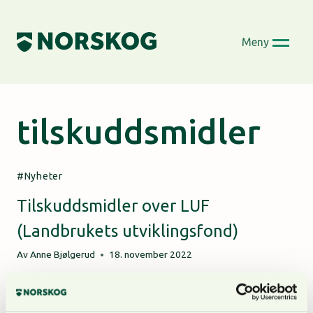
Skip
to
Meny
content
tilskuddsmidler
Nyheter
Tilskuddsmidler over LUF
(Landbrukets utviklingsfond)
Av
Anne Bjølgerud
18. november 2022
I jordbruksoppgjøret for 2022 ble det satt av 260
millioner kroner til skogbruk over Landbrukets