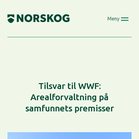
Skip
to
Meny
content
Tilsvar til WWF:
Arealforvaltning på
samfunnets premisser