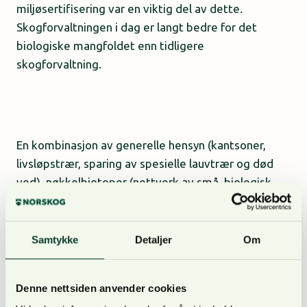
miljøsertifisering var en viktig del av dette.
Skogforvaltningen i dag er langt bedre for det
biologiske mangfoldet enn tidligere
skogforvaltning.
En kombinasjon av generelle hensyn (kantsoner,
livsløpstrær, sparing av spesielle lauvtrær og død
ved), nøkkelbiotoper (nettverk av små, biologisk
viktige arealer som står urørt) og arealvern
(hovedsakelig gjennom frivillig vern-ordningen) gjør
at det er et økende skogareal der sopp og insekter
Samtykke
Detaljer
Om
får leve i fred.
Denne nettsiden anvender cookies