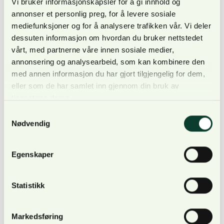
Vi bruker informasjonskapsler for å gi innhold og
annonser et personlig preg, for å levere sosiale
Og rapporten fra NINA viser nettopp det: Den
mediefunksjoner og for å analysere trafikken vår. Vi deler
økologiske tilstanden er i positiv utvikling! Det går
dessuten informasjon om hvordan du bruker nettstedet
kanskje saktere enn Trude Myhre ønsker, men
vårt, med partnerne våre innen sosiale medier,
endringene i skogforvaltningen virker. Ting bare tar
annonsering og analysearbeid, som kan kombinere den
med annen informasjon du har gjort tilgjengelig for dem,
litt tid.
eller som de har samlet inn gjennom din bruk av
tjenestene deres.
Samtykkevalg
Nødvendig
Det er også uriktig gjengitt når Trude Myhre viser til
at lagmannsretten sier landbruksveier ikke er
Egenskaper
unntatt fra plikten om reguleringsplan. Faktisk sier
lagmannsretten nærmest det motsatte. «Flertallet,
Statistikk
(…), finner ikke grunn til å ta stilling til om
kommunen pliktet å utarbeide reguleringsplan etter
plan- og bygningsloven § 12–1 tredje ledd, da det
Markedsføring