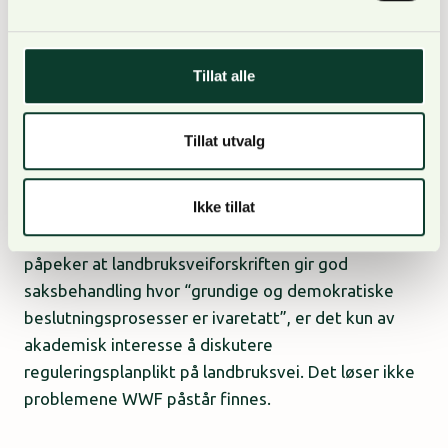
uansett bare er for tiltak som er søknadspliktig
etter plan- og bygningsloven kapittel 20 en slik plan
er en forutsetning for at tillatelser kan gis.»
Tillat alle
Tillat utvalg
Det er altså ikke behov for å diskutere
Ikke tillat
reguleringsplanplikt på landbruksvei, fordi fravær av
plan ikke gir rettsvirkning. Når retten i tillegg
påpeker at landbruksveiforskriften gir god
saksbehandling hvor “grundige og demokratiske
beslutningsprosesser er ivaretatt”, er det kun av
akademisk interesse å diskutere
reguleringsplanplikt på landbruksvei. Det løser ikke
problemene WWF påstår finnes.