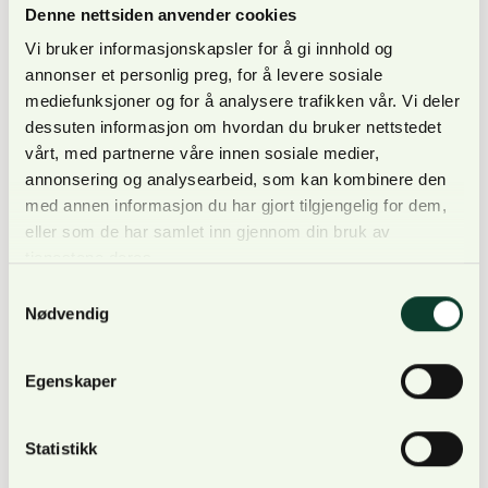
Denne nettsiden anvender cookies
og salg av tomter og hytter, til omsetning av
mineral forekomster og kraftproduksjon. Dette har
Vi bruker informasjonskapsler for å gi innhold og
også preget næringspolitikken i organisasjonen. Her
annonser et personlig preg, for å levere sosiale
mediefunksjoner og for å analysere trafikken vår. Vi deler
står hensynet til de samlede eiendomsressursene i
dessuten informasjon om hvordan du bruker nettstedet
høysetet.
vårt, med partnerne våre innen sosiale medier,
annonsering og analysearbeid, som kan kombinere den
Konsulentmiljøet i NORSKOG har kompetanse og
med annen informasjon du har gjort tilgjengelig for dem,
praktisk erfaring med naturbasert produktutvikling,
eller som de har samlet inn gjennom din bruk av
og har bistått et stort antall kunder både i Norge og
tjenestene deres.
utenlands på dette fagfeltet. NORSKOG har også
Samtykkevalg
Nødvendig
gjennomført og vært delaktig i ulike FoU-prosjekter
rundt tilleggsnæringene. Vi har derfor den
nødvendige kompetansen for å dekke fagspekteret
Egenskaper
fra kartlegging og plan til realisering og drift.
Statistikk
Mulighetsanalyser med utgangspunkt i tilgjengelige