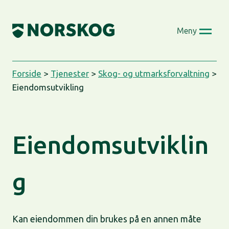
Skip
to
Meny
content
Forside
>
Tjenester
>
Skog- og utmarksforvaltning
>
Eiendomsutvikling
Eiendomsutviklin
g
Kan eiendommen din brukes på en annen måte