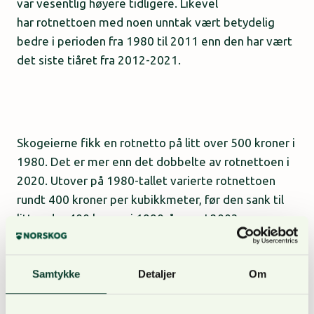
var vesentlig høyere tidligere. Likevel
har rotnettoen med noen unntak vært betydelig
bedre i perioden fra 1980 til 2011 enn den har vært
det siste tiåret fra 2012-2021.
Skogeierne fikk en rotnetto på litt over 500 kroner i
1980. Det er mer enn det dobbelte av rotnettoen i
2020. Utover på 1980-tallet varierte rotnettoen
rundt 400 kroner per kubikkmeter, før den sank til
litt under 400 kroner i 1990-årene. I 2003, som var
et foreløpig bunnår i skogbruket, var rotnettoen i
gjennomsnitt 271 kroner før den økte til 350 kroner
Samtykke
Detaljer
Om
i 2007. Deretter har den falt, og i 2020 var
rotnettoen 221 kroner. I 2021 økte tømmerprisen
betydelig, og gjennomsnittlig rotnetto havnet på