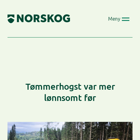
Skip
to
Meny
content
Tømmerhogst var mer
lønnsomt før