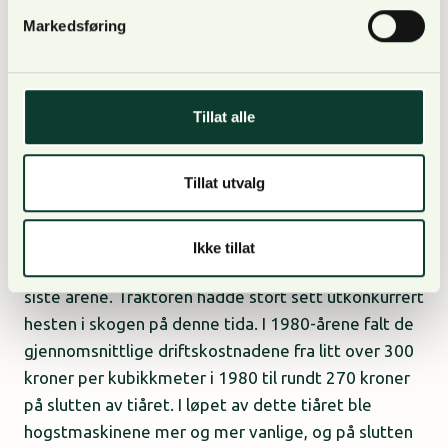
omregnet til 2021-kroner. Rotnettoen var høyere i
Markedsføring
perioden 1980-2008 enn den har vært de siste ti
årene.
Tillat alle
Driftskostnadene var høyere før
Tillat utvalg
Når vi beregner kostnadene for hogst og kjøring i
1970 i 2021-kroner, ser vi at driftskostnadene var
Ikke tillat
omtrent det tredobbelte av det de har vært de
siste årene. Traktoren hadde stort sett utkonkurrert
hesten i skogen på denne tida. I 1980-årene falt de
gjennomsnittlige driftskostnadene fra litt over 300
kroner per kubikkmeter i 1980 til rundt 270 kroner
på slutten av tiåret. I løpet av dette tiåret ble
hogstmaskinene mer og mer vanlige, og på slutten