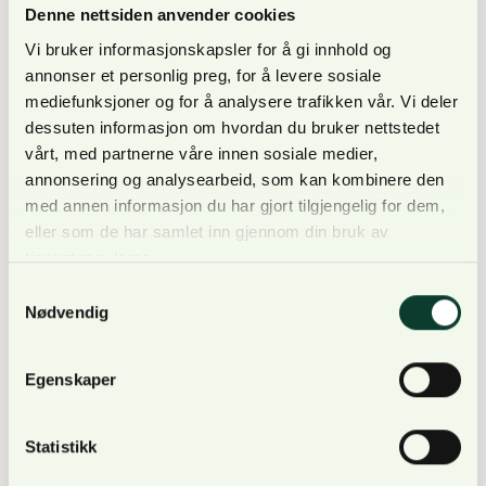
Denne nettsiden anvender cookies
263 kroner.
Vi bruker informasjonskapsler for å gi innhold og
annonser et personlig preg, for å levere sosiale
mediefunksjoner og for å analysere trafikken vår. Vi deler
dessuten informasjon om hvordan du bruker nettstedet
vårt, med partnerne våre innen sosiale medier,
Figur 2. Tømmerpris, driftskostnader og rotnetto.
annonsering og analysearbeid, som kan kombinere den
2021-kroner. Kr. per m³.
med annen informasjon du har gjort tilgjengelig for dem,
Kilde: Skogavvirkningsstatistikk og utvalgstellinger i
eller som de har samlet inn gjennom din bruk av
tjenestene deres.
skogbruket, Statistisk sentralbyrå.
Samtykkevalg
Nødvendig
Egenskaper
Figuren viser utviklingen i tømmerpris,
driftskostnader for hogst og kjøring og rotnetto,
som er tømmerpris fratrukket driftskostnader. Alle
Statistikk
tømmerprisene, driftskostnadene og rotnettoen er