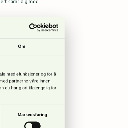
sert samtidig med
ORSKOG derfor hatt en
 effektiv måte. Ikke
. Nettsidene våre er
Om
nn HER. (skjema legges
iale mediefunksjoner og for å
 med partnerne våre innen
u har gjort tilgjengelig for
turelle oppgraderinger
Markedsføring