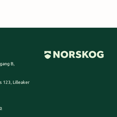
pgang B,
 123, Lilleaker
o