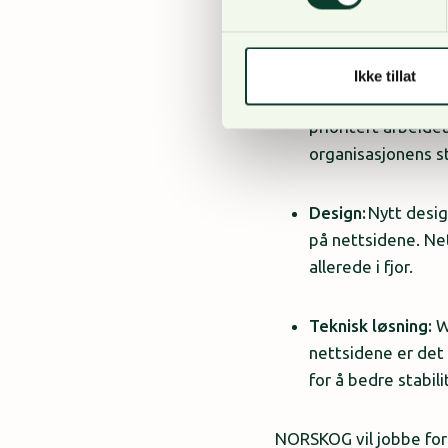
Dette er nytt på nors
Struktur:
Basert på
Ikke tillat
annet innhold skal
prioritert arbeide
organisasjonens s
Design:
Nytt desig
på nettsidene. Ne
allerede i fjor.
Teknisk løsning:
W
nettsidene er det
for å bedre stabil
NORSKOG vil jobbe for