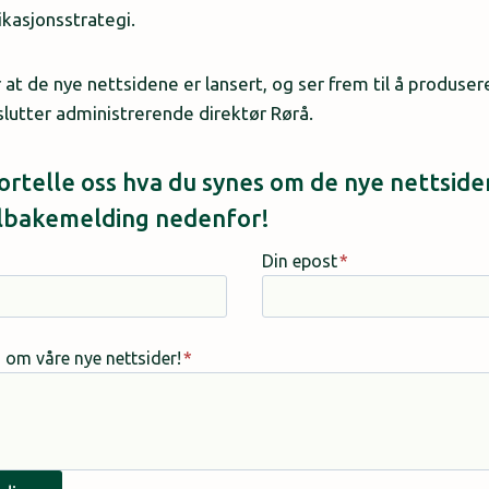
asjonsstrategi.
r at de nye nettsidene er lansert, og ser frem til å produs
slutter administrerende direktør Rørå.
 fortelle oss hva du synes om de nye nettsid
tilbakemelding nedenfor!
Din epost
*
s om våre nye nettsider!
*