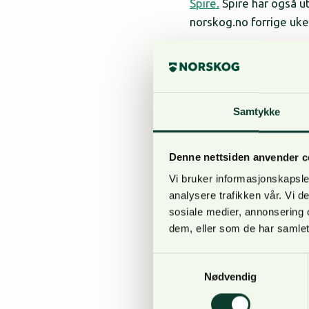
Spire.
Spire har også u
norskog.no forrige uk
– Vi vet at interessen
uttalt målsetting om 
minst ønsker vi å lykk
Samtykke
viktig for at vi skal k
Denne nettsiden anvender c
Har du lyst til å gi e
inn)
Vi bruker informasjonskapsler
analysere trafikken vår. Vi 
sosiale medier, annonsering 
Mer brukervennlig
dem, eller som de har samlet
I tett samarbeid med S
Samtykkevalg
som en del av arbeide
Nødvendig