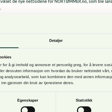
tviklet de nye nettsidene for NORTØMMER.no, som ble lan
e.
 for skogbruket er stor – og økende. De siste årene hatt N
å formidle fakta om skog og skogbruk på en bredere og mer
es bedre i formidlingen av det næringspolitisk arbeidet vårt
Detaljer
unne levere på denne målsettingen, sier Rørå.
ookies
n tilbakemelding på de nye nettsidene? Den kan du sende i
 for å gi innhold og annonser et personlig preg, for å levere sos
deler dessuten informasjon om hvordan du bruker nettstedet vårt,
og analysearbeid, som kan kombinere den med annen informasjon d
 inn gjennom din bruk av tjenestene deres.
pire har NORSKOG utført flere tekniske, grafiske og struk
t med nye nettsider.
Egenskaper
Statistikk