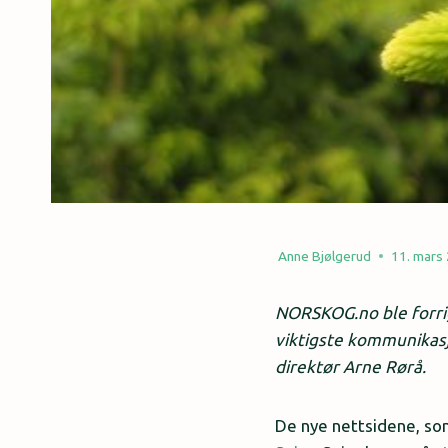
Anne Bjølgerud
11. mars
NORSKOG.no ble forrig
viktigste kommunikasj
direktør Arne Rørå.
De nye nettsidene, som