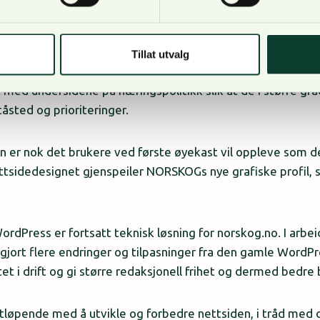
kog.no:
 brukerinnsikt ligger vårt mest relevante innhold godt synl
Tillat utvalg
 være lett å navigere seg til i ny menystruktur og ved søk
t med undersidene på næringspolitikk slik at de i større gra
tåsted og prioriteringer.
n er nok det brukere ved første øyekast vil oppleve som d
ttsidedesignet gjenspeiler NORSKOGs nye grafiske profil, s
ordPress er fortsatt teknisk løsning for norskog.no. I arb
 gjort flere endringer og tilpasninger fra den gamle WordP
itet i drift og gi større redaksjonell frihet og dermed bedr
tløpende med å utvikle og forbedre nettsiden, i tråd med 