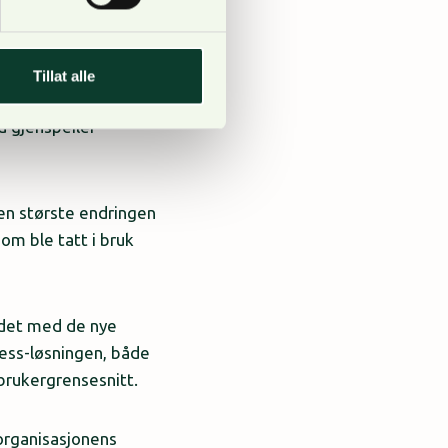
ig på førstesiden. Alt
Tillat alle
. NORSKOG har også
d gjenspeiler
en største endringen
om ble tatt i bruk
eidet med de nye
ress-løsningen, både
e brukergrensesnitt.
organisasjonens