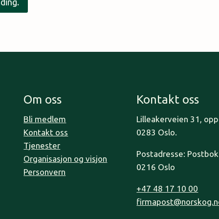
ding.
Om oss
Kontakt oss
Bli medlem
Lilleakerveien 31, op
Kontakt oss
0283 Oslo.
Tjenester
Postadresse: Postboks
Organisasjon og visjon
0216 Oslo
Personvern
+47 48 17 10 00
firmapost@norskog.n