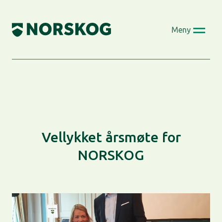
Skip
to
Meny
content
Vellykket årsmøte for
NORSKOG