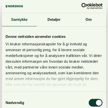
Under det formelle årsmøtet ble Øystein Løvli valgt
inn som nytt styremedlem for to år. Styret i sin
helhet består nå av leder Christian Anker-Rasch,
Samtykke
Detaljer
Om
Halvor Westye Egeberg, Leopold Løvenskiold,
Christine Næss Mathiesen og Øystein Løvli. Thor
Wraa ble gjenvalgt som varamedlem for ett år.
Denne nettsiden anvender cookies
Vi bruker informasjonskapsler for å gi innhold og
annonser et personlig preg, for å levere sosiale
mediefunksjoner og for å analysere trafikken vår. Vi deler
dessuten informasjon om hvordan du bruker nettstedet
En særlig oppmerksomhet ble under årsmøtet
vårt, med partnerne våre innen sosiale medier,
rettet mot Carl Gustaf Rye-Florentz for hans
annonsering og analysearbeid, som kan kombinere den
mangeårige innsats i NORSKOGs styre, og mot Erling
med annen informasjon du har gjort tilgjengelig for dem,
Bergsaker, som prisvinner av Eidsvold Verks
eller som de har samlet inn gjennom din bruk av
skogpris.
tjenestene deres.
Samtykkevalg
Nødvendig