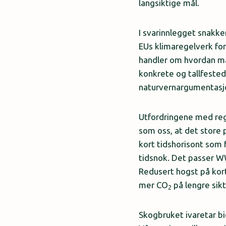
langsiktige mål.
I svarinnlegget snakk
EUs klimaregelverk fo
handler om hvordan m
konkrete og tallfested
naturvernargumentasjo
Utfordringene med regel
som oss, at det store p
kort tidshorisont som f
tidsnok. Det passer W
Redusert hogst på kort
mer CO
på lengre sikt
2
Skogbruket ivaretar b