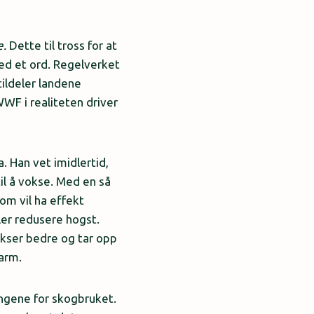
e.
Dette til tross for at
ed et ord. Regelverket
ildeler landene
WF i realiteten driver
. Han vet imidlertid,
til å vokse. Med en så
som vil ha effekt
ler redusere hogst.
okser bedre og tar opp
varm.
ngene for skogbruket.