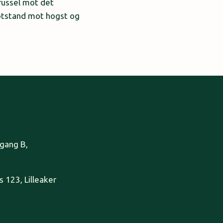
trussel mot det
otstand mot hogst og
pgang B,
 123, Lilleaker