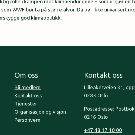
viktig rolle i kampen mot klimaendringene – som utgjør en 
 som WWF bør ta på større alvor. Da bør ikke unyansert m
erskygge god klimapolitikk.
Om oss
Kontakt oss
Bli medlem
Lilleakerveien 31, op
Kontakt oss
0283 Oslo.
Tjenester
Postadresse: Postboks
Organisasjon og visjon
0216 Oslo
Personvern
+47 48 17 10 00