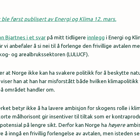
ble først publisert av Energi og Klima 12. mars.
 Bjartnes i et svar
på mitt tidligere
innlegg
i Energi og Kli
år vi anbefaler å si nei til å forlenge den frivillige avtalen
skog- og arealbrukssektoren (LULUCF).
er at Norge ikke kan ha svakere politikk for å beskytte nat
viser han at han har misforstått både hvilken klimapolitikk
på området handler om.
rket betyr ikke å ha lavere ambisjon for skogens rolle i kli
rte målhorisont gir insentiver til tiltak som er kontraprod
otensial på lengre sikt. Derfor kan Norge ha
høyere
ambis
 å inngå en frivillig forlengelse av avtalen, men isteden s