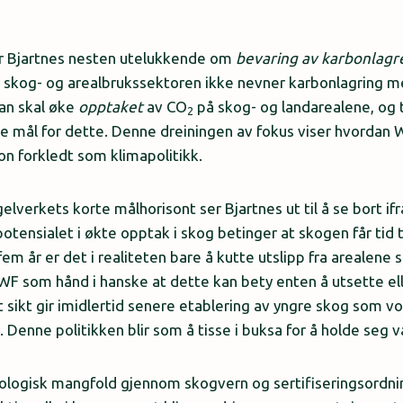
er Bjartnes nesten utelukkende om
bevaring av kar
b
onlagr
r skog- og arealbrukssektoren ikke nevner karbonlagring m
an skal øke
opptaket
av CO
på skog- og landarealene, og t
2
e mål for dette. Denne dreiningen av fokus viser hvordan W
n forkledt som klimapolitikk.
verkets korte målhorisont ser Bjartnes ut til å se bort ifra
otensialet i økte opptak i skog betinger at skogen får tid 
em år er det i realiteten bare å kutte utslipp fra arealene 
WF som hånd i hanske at dette kan bety enten å utsette el
 sikt gir imidlertid senere etablering av yngre skog som v
. Denne politikken blir som å tisse i buksa for å holde seg 
iologisk mangfold gjennom skogvern og sertifiseringsordni