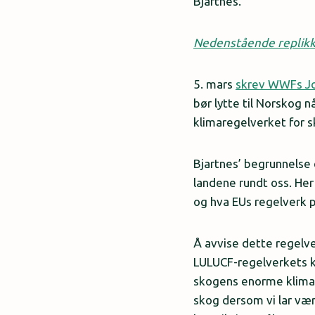
Bjartnes.
Nedenstående replikk 
5. mars
skrev WWFs Jon
bør lytte til Norskog n
klimaregelverket for 
Bjartnes’ begrunnelse 
landene rundt oss. Her 
og hva EUs regelverk 
Å avvise dette regelve
LULUCF-regelverkets ko
skogens enorme klimap
skog dersom vi lar være