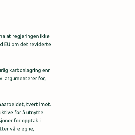
ma at regjeringen ikke
 med EU om det reviderte
urlig karbonlagring enn
 vi argumenterer for,
maarbeidet, tvert imot.
uktive for å utnytte
joner for opptak i
etter våre egne,