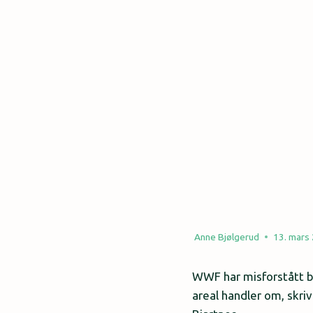
Anne Bjølgerud
13. mars
WWF har misforstått b
areal handler om, skri