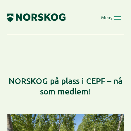
Skip
to
Meny
content
NORSKOG på plass i CEPF – nå
som medlem!