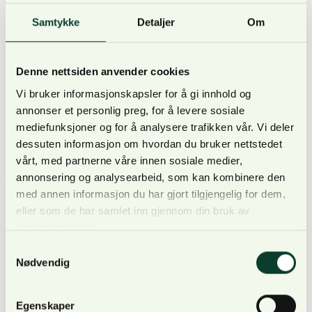
Samtykke
Detaljer
Om
Denne nettsiden anvender cookies
Vi bruker informasjonskapsler for å gi innhold og
annonser et personlig preg, for å levere sosiale
mediefunksjoner og for å analysere trafikken vår. Vi deler
dessuten informasjon om hvordan du bruker nettstedet
vårt, med partnerne våre innen sosiale medier,
Styreleder Erik Toverud holder presentasjon om NORSKOG
annonsering og analysearbeid, som kan kombinere den
på CEPFs generalforsamling i Toscana – mai 2025
med annen informasjon du har gjort tilgjengelig for dem,
eller som de har samlet inn gjennom din bruk av
Vi ble tatt imot med åpne armer av både styret og
tjenestene deres.
sekretariatet i CEPF, og møtt med genuin interesse
Samtykkevalg
for norske erfaringer og perspektiver. CEPF er en
Nødvendig
sterk og kunnskapsrik allianse, hvor skogeiernes
stemme står sentralt i utformingen av fremtidens
Egenskaper