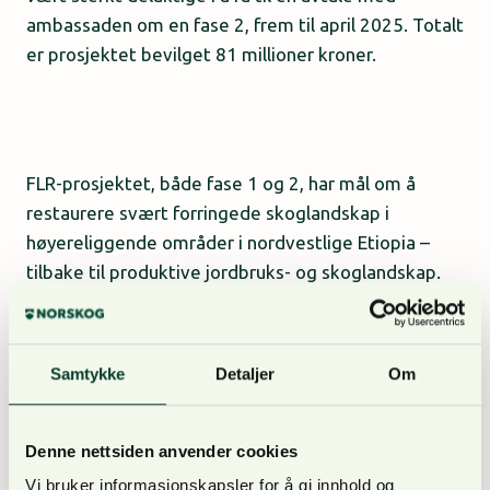
ambassaden om en fase 2, frem til april 2025. Totalt
er prosjektet bevilget 81 millioner kroner.
FLR-prosjektet, både fase 1 og 2, har mål om å
restaurere svært forringede skoglandskap i
høyereliggende områder i nordvestlige Etiopia –
tilbake til produktive jordbruks- og skoglandskap.
Prosjektet tar i bruk en landskapstilnærming til
skogrestaurering, som vil se på områdene fra et
multifunksjonelt perspektiv, og kombinere
Samtykke
Detaljer
Om
naturressursforvaltning med miljømessige og
sosioøkonomiske tiltak.
Denne nettsiden anvender cookies
Vi bruker informasjonskapsler for å gi innhold og