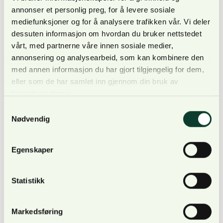
annonser et personlig preg, for å levere sosiale
mediefunksjoner og for å analysere trafikken vår. Vi deler
dessuten informasjon om hvordan du bruker nettstedet
vårt, med partnerne våre innen sosiale medier,
FLR programmet fase 2
annonsering og analysearbeid, som kan kombinere den
med annen informasjon du har gjort tilgjengelig for dem,
eller som de har samlet inn gjennom din bruk av
Neste fase i FLR programmet legger særlig vekt på
tjenestene deres.
å sikre bærekraft og økt overføring av kunnskap til
Samtykkevalg
regionale og nasjonale myndigheter. Fase 2 er
Nødvendig
derfor spisset mot oppfølging av
hovedkomponentene «frivillig avsatte områder»,
Egenskaper
«Grønne landsbyer» og en kapasitetsbygging-
/informasjonspakke.
Statistikk
Markedsføring