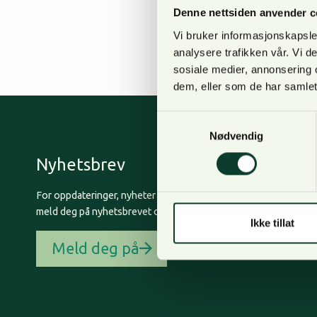
tømmertransporten sta
Denne nettsiden anvender c
private skogsbilveger
Vi bruker informasjonskapsler
analysere trafikken vår. Vi 
sosiale medier, annonsering 
dem, eller som de har samlet
Samtykkevalg
Nødvendig
Nyhetsbrev
For oppdateringer, nyheter og skogfaglige artikler,
meld deg på nyhetsbrevet og få nyhetsbrev på epost.
Ikke tillat
Meld deg på