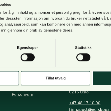
nset eller sterkt redusert som følge av ødelagte og sten
ookies
 og offentlige veger er sterkt berørt. Når det…
 for å gi innhold og annonser et personlig preg, for å levere sos
deler dessuten informasjon om hvordan du bruker nettstedet vårt,
og analysearbeid, som kan kombinere den med annen informasjon d
 inn gjennom din bruk av tjenestene deres.
Egenskaper
Statistikk
Om oss
Kontakt oss
Bli medlem
Lilleakerveien 31, op
Kontakt oss
0283 Oslo.
Tillat utvalg
Tjenester
Postadresse: Postboks
Organisasjon og visjon
0216 Oslo
Personvern
+47 48 17 10 00
firmapost@norskog.n