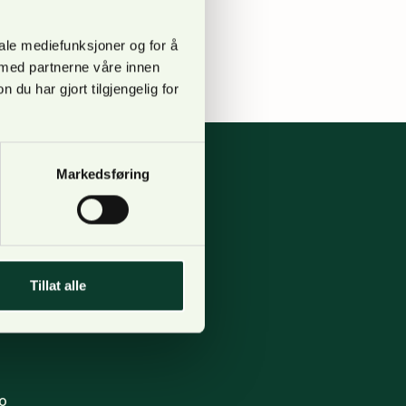
gte veger. Både
iale mediefunksjoner og for å
 med partnerne våre innen
u har gjort tilgjengelig for
Markedsføring
pgang B,
Tillat alle
 123, Lilleaker
o