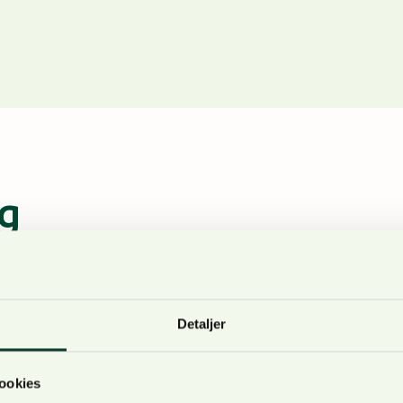
g
Spennende foredrag
Detaljer
ril 2023
ldes 11. mai. Også i år etterfølges møtet av fagforedrag
ookies