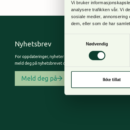
Vi bruker informasjonskapsler
analysere trafikken vår. Vi 
sosiale medier, annonsering 
dem, eller som de har samlet
Samtykkevalg
Nyhetsbrev
Nødvendig
For oppdateringer, nyheter og skogfaglige artikler,
meld deg på nyhetsbrevet og få nyhetsbrev på epost.
Meld deg på
Ikke tillat