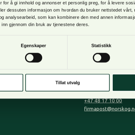
 for å gi innhold og annonser et personlig preg, for å levere sos
deler dessuten informasjon om hvordan du bruker nettstedet vårt,
og analysearbeid, som kan kombinere den med annen informasjon d
 inn gjennom din bruk av tjenestene deres.
Om oss
Kontakt oss
Egenskaper
Statistikk
Bli medlem
Lilleakerveien 31, op
Kontakt oss
0283 Oslo.
Tjenester
Postadresse: Postboks
Organisasjon og visjon
Tillat utvalg
0216 Oslo
Personvern
+47 48 17 10 00
firmapost@norskog.n