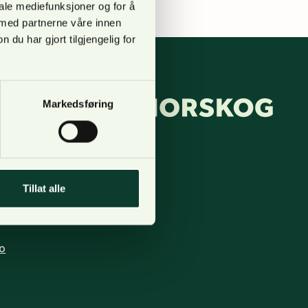
iale mediefunksjoner og for å
 med partnerne våre innen
u har gjort tilgjengelig for
Markedsføring
pgang B,
 123, Lilleaker
Tillat alle
o