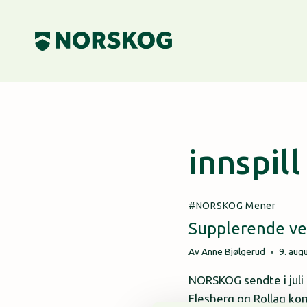
Skip
to
content
innspill
NORSKOG Mener
Supplerende ve
Av
Anne Bjølgerud
9. aug
NORSKOG sendte i juli 
Flesberg og Rollag kom