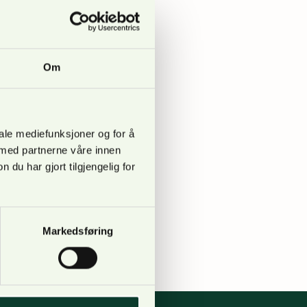
Stortingsmelding 14
Om
y til utendørs
iale mediefunksjoner og for å
 med partnerne våre innen
u har gjort tilgjengelig for
setning og bruk av bly
t grundige
r om eventuelle
…
Markedsføring