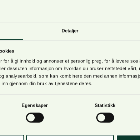
d å opprette nye verneområder. Oppdraget er forankret i 
ivet» og skal supplere det eksisterende vernet i Norge….
Detaljer
slag til forbud mot omsetning og bruk av bl
ookies
 for å gi innhold og annonser et personlig preg, for å levere sos
ust 2023
deler dessuten informasjon om hvordan du bruker nettstedet vårt,
og analysearbeid, som kan kombinere den med annen informasjon d
liebyrået Echa har oversendt et forslag til forbud mot om
 inn gjennom din bruk av tjenestene deres.
g fiske til Europakommisjonen. Det er allerede gjennomfør
 på EU-nivå, men Miljødirektoratet ber nå om opplysninge
ig annerledes i Norge utover det som allerede er belyst i
Egenskaper
Statistikk