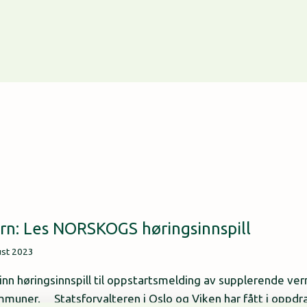
rn: Les NORSKOGS høringsinnspill
ust 2023
inn høringsinnspill til oppstartsmelding av supplerende ver
muner. Statsforvalteren i Oslo og Viken har fått i oppdra