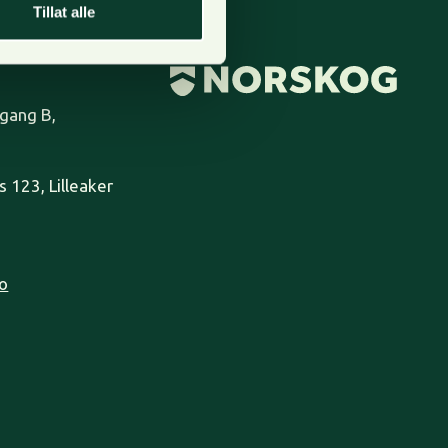
Tillat alle
pgang B,
 123, Lilleaker
o