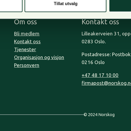
Tillat utvalg
Om oss
Kontakt oss
Bli medlem
Lilleakerveien 31, op
Kontakt oss
0283 Oslo.
Tjenester
Postadresse: Postboks
Organisasjon og visjon
0216 Oslo
Personvern
+47 48 17 10 00
firmapost@norskog.n
© 2024 Norskog