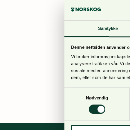
å starte prosessen me
(2015-16) «Natur for l
Samtykke
Nyheter
Innspill til for
Denne nettsiden anvender c
skyting og fiske
Vi bruker informasjonskapsler
Av
Anne Bjølgerud
7. aug
analysere trafikken vår. Vi 
sosiale medier, annonsering 
Det europeiske kjemika
dem, eller som de har samlet
til utendørs skyting o
konsekvensutredninger
Samtykkevalg
forhold som er vesentl
Nødvendig