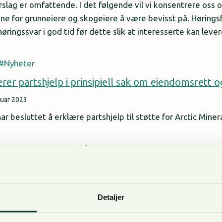
slag er omfattende. I det følgende vil vi konsentrere oss 
 for grunneiere og skogeiere å være bevisst på. Høringsfri
ringssvar i god tid før dette slik at interesserte kan lever
Nyheter
r partshjelp i prinsipiell sak om eiendomsrett o
nuar 2023
r besluttet å erklære partshjelp til støtte for Arctic Mine
NORSKOG mener
Nyheter
i Østmarka en god idé?
Detaljer
Oslo og Viken fikk i februar 2020 i oppdrag å starte en ver
marka. Ideen om nasjonalpark i marka kom på initativ fra Ø