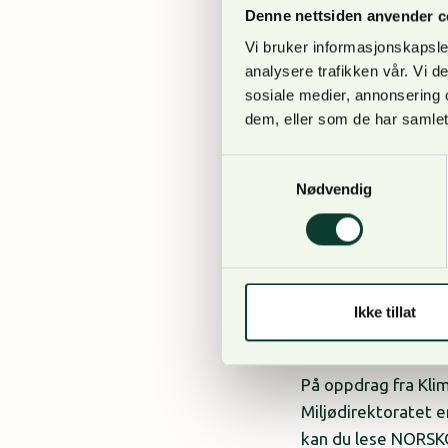
2012. Siden den ga
Denne nettsiden anvender c
Vi bruker informasjonskapsler
Høringsuttalelser
analysere trafikken vår. Vi 
KULA-registreri
sosiale medier, annonsering 
dem, eller som de har samlet
anders
–
6. januar 2023
Riksantikvaren vil
Samtykkevalg
register over kultu
Nødvendig
kommunene og releva
denne forbindelse h
Høringsuttalelser
Dette mener NO
Ikke tillat
Anne Bjølgerud
–
14. ja
På oppdrag fra Kli
Miljødirektoratet e
kan du lese NORSKO