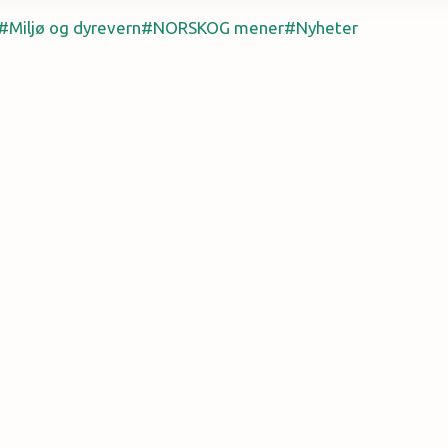
Miljø og dyrevern
NORSKOG mener
Nyheter