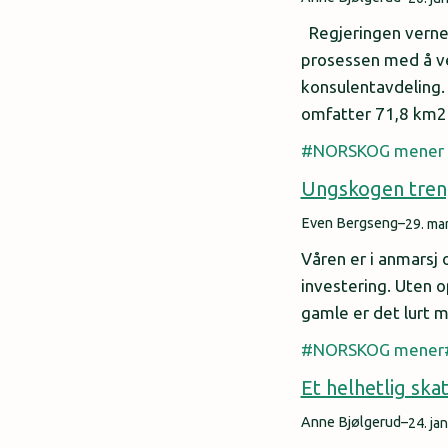
Regjeringen vernet 
prosessen med å ve
konsulentavdeling.
omfatter 71,8 km2 
NORSKOG mener
Ungskogen treng
Even Bergseng
–
29. ma
Våren er i anmarsj 
investering. Uten o
gamle er det lurt 
NORSKOG mener
Et helhetlig sk
Anne Bjølgerud
–
24. ja