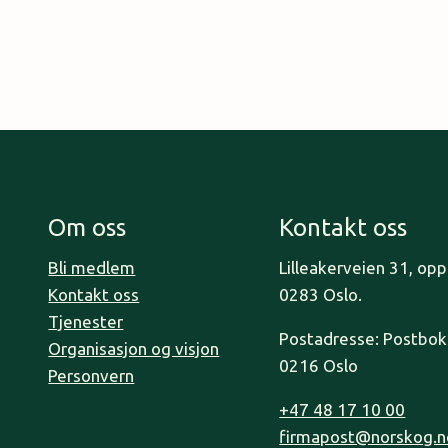
Om oss
Kontakt oss
Bli medlem
Lilleakerveien 31, op
Kontakt oss
0283 Oslo.
Tjenester
Postadresse: Postboks
Organisasjon og visjon
0216 Oslo
Personvern
+47 48 17 10 00
firmapost@norskog.n