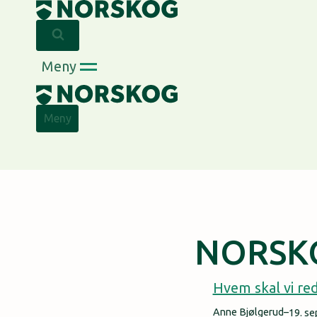
Skip
to
content
Meny
Meny
NORSK
Hvem skal vi re
Anne Bjølgerud
–
19. s