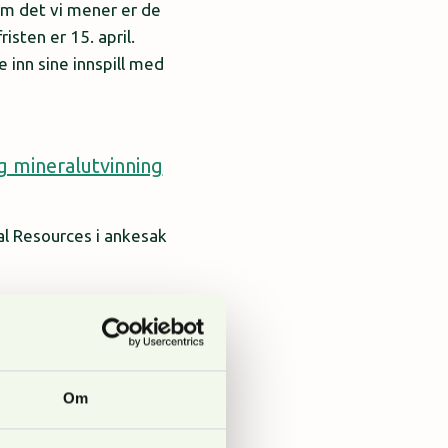
om det vi mener er de
sten er 15. april.
e inn sine innspill med
g mineralutvinning
ral Resources i ankesak
Om
neprosess for en
stmarkas Venner våren