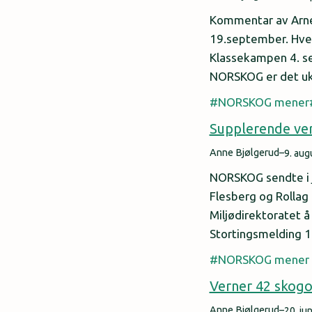
Kommentar av Arne 
19.september. Hve
Klassekampen 4. sep
NORSKOG er det uk
NORSKOG mener
Supplerende ver
Anne Bjølgerud
–
9. aug
NORSKOG sendte i ju
Flesberg og Rollag
Miljødirektoratet 
Stortingsmelding 1
NORSKOG mener
Verner 42 skog
Anne Bjølgerud
–
20. ju