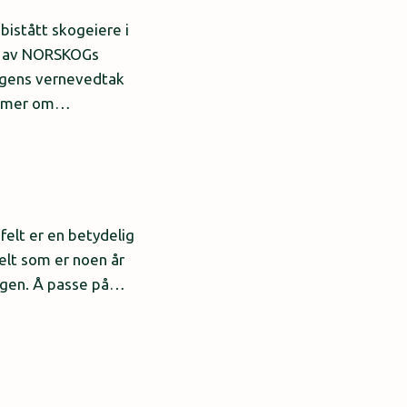
bistått skogeiere i
er av NORSKOGs
agens vernevedtak
es mer om…
felt er en betydelig
elt som er noen år
kogen. Å passe på…