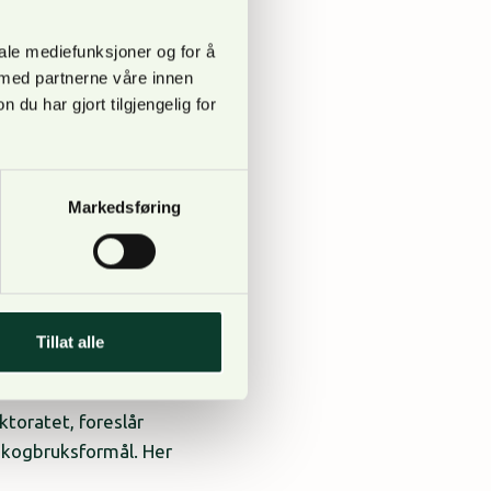
iale mediefunksjoner og for å
 med partnerne våre innen
u har gjort tilgjengelig for
tte et landsomfattende
et verktøy for
Markedsføring
r i sin planlegging. I
Tillat alle
toratet, foreslår
 skogbruksformål. Her