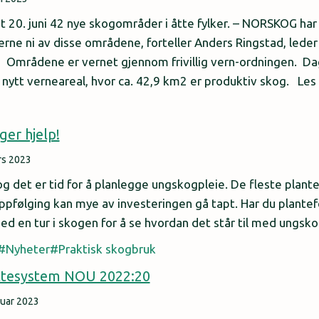
20. juni 42 nye skogområder i åtte fylker. – NORSKOG har 
rne ni av disse områdene, forteller Anders Ringstad, led
 Områdene er vernet gjennom frivillig vern-ordningen. D
nytt verneareal, hvor ca. 42,9 km2 er produktiv skog. L
er hjelp!
rs 2023
og det er tid for å planlegge ungskogpleie. De fleste plante
ppfølging kan mye av investeringen gå tapt. Har du plantef
med en tur i skogen for å se hvordan det står til med ungs
Nyheter
Praktisk skogbruk
attesystem NOU 2022:20
nuar 2023