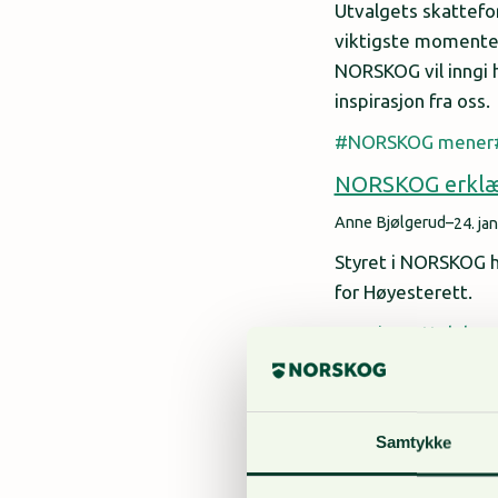
Utvalgets skattefor
viktigste momentene
NORSKOG vil inngi hø
inspirasjon fra oss.
NORSKOG mener
NORSKOG erklære
Anne Bjølgerud
–
24. ja
Styret i NORSKOG ha
for Høyesterett.
Høringsuttalelser
Er nasjonalpark 
anders
–
13. januar 2023
Samtykke
Statsforvalteren i 
nasjonalpark i Øst