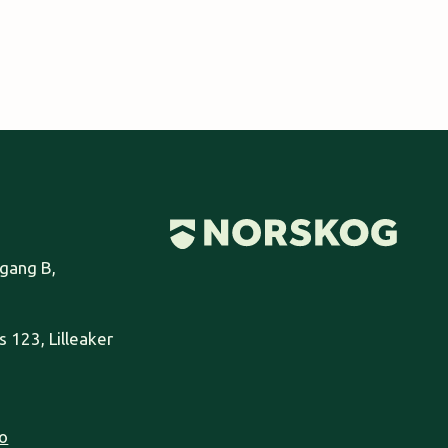
pgang B,
 123, Lilleaker
o