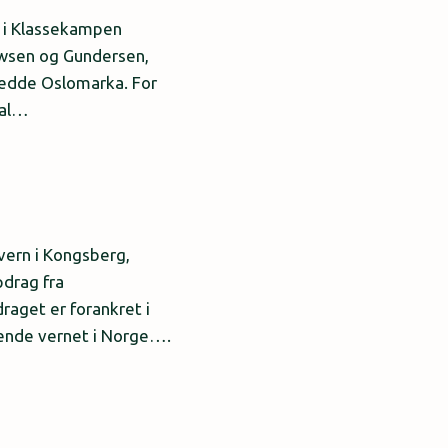
 i Klassekampen
wsen og Gundersen,
 redde Oslomarka. For
kal…
vern i Kongsberg,
pdrag fra
aget er forankret i
rende vernet i Norge….