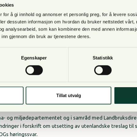
ng har saken vært mye omdiskutert, og er nå på høring.
ookies
 for å gi innhold og annonser et personlig preg, for å levere sos
NORSKOG mener
deler dessuten informasjon om hvordan du bruker nettstedet vårt,
nger i Hedmark
og analysearbeid, som kan kombinere den med annen informasjon d
 inn gjennom din bruk av tjenestene deres.
 styrke arbeidet med landskap og utarbeider som ledd i de
rhistoriske landskap av nasjonal interesse. Dette skal være 
Egenskaper
Statistikk
nte sektorer slik at de kan ivareta viktige landskapsverdie
ar NORSKOG inngitt høringsinnspill til registreringene.
NORSKOG mener
RSKOG om utsetting av utenlandske treslag
Tillat utvalg
nuar 2022
ma- og miljødepartementet og i samråd med Landbruksdirek
ndringer i forskrift om utsetting av utenlandske treslag til
Gs høringssvar.