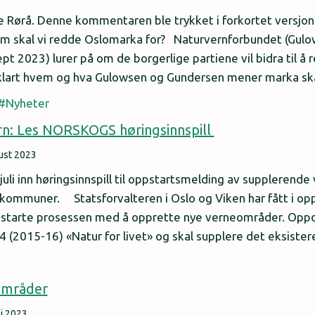
Rørå. Denne kommentaren ble trykket i forkortet versjon
m skal vi redde Oslomarka for? Naturvernforbundet (Gulo
t 2023) lurer på om de borgerlige partiene vil bidra til å
lart hvem og hva Gulowsen og Gundersen mener marka s
Nyheter
n: Les NORSKOGS høringsinnspill
ust 2023
li inn høringsinnspill til oppstartsmelding av supplerende 
 kommuner. Statsforvalteren i Oslo og Viken har fått i op
å starte prosessen med å opprette nye verneområder. Oppdr
4 (2015-16) «Natur for livet» og skal supplere det eksiste
områder
ni 2023