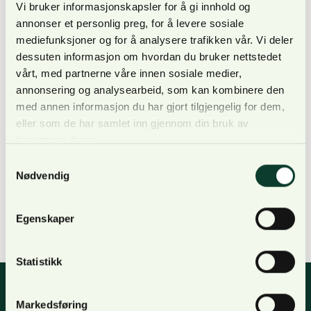
Vi bruker informasjonskapsler for å gi innhold og
se hvordan det står til med ungskogen. Å passe
annonser et personlig preg, for å levere sosiale
på…
mediefunksjoner og for å analysere trafikken vår. Vi deler
dessuten informasjon om hvordan du bruker nettstedet
vårt, med partnerne våre innen sosiale medier,
Annet
|
Nyheter
annonsering og analysearbeid, som kan kombinere den
NORTØMMER ansetter!
med annen informasjon du har gjort tilgjengelig for dem,
eller som de har samlet inn gjennom din bruk av
Av
Anne Bjølgerud
7. desember 2022
tjenestene deres.
Nortømmer ansetter tre regionsledere og en
Samtykkevalg
skogkulturleder. Nortømmer AS er et heleid
Nødvendig
datterselskap i konsernet NORSKOG. Nortømmer er
et selskap som har som visjon å stå på skogeierens
Egenskaper
side.
Statistikk
Markedsføring