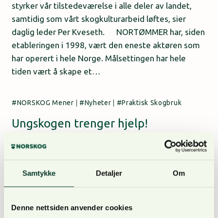
styrker vår tilstedeværelse i alle deler av landet,
samtidig som vårt skogkulturarbeid løftes, sier
daglig leder Per Kveseth. NORTØMMER har, siden
etableringen i 1998, vært den eneste aktøren som
har operert i hele Norge. Målsettingen har hele
tiden vært å skape et…
NORSKOG Mener
|
Nyheter
|
Praktisk Skogbruk
Ungskogen trenger hjelp!
Av
Even Bergseng
29. mars 2023
Våren er i anmarsj og det er tid for å planlegge
ungskogpleie. De fleste plantefelt er en betydelig
Samtykke
Detaljer
Om
investering. Uten oppfølging kan mye av
investeringen gå tapt. Har du plantefelt som er
Denne nettsiden anvender cookies
noen år gamle er det lurt med en tur i skogen for å