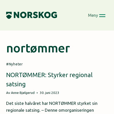
Skip
to
Meny
content
nortømmer
Nyheter
NORTØMMER: Styrker regional
satsing
Av
Anne Bjølgerud
30. juni 2023
Det siste halvåret har NORTØMMER styrket sin
regionale satsing. – Denne omorganiseringen