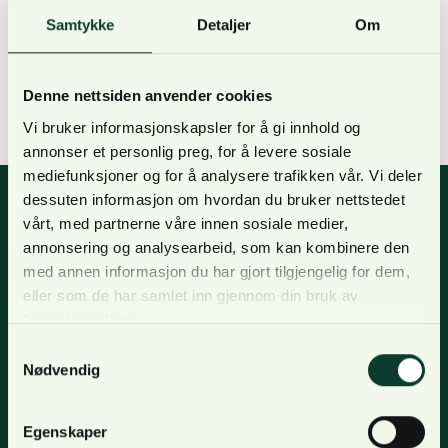
emner som skattemessige spørsmål generelt,
Samtykke
Detaljer
Om
tømmerkonto, avsetting til skogfond, behov for
framtidige investeringer osv. Kurset administreres
av Skogkurs, i samarbeid med Bondelaget og SF
Denne nettsiden anvender cookies
Innlandet.
Vi bruker informasjonskapsler for å gi innhold og
annonser et personlig preg, for å levere sosiale
mediefunksjoner og for å analysere trafikken vår. Vi deler
dessuten informasjon om hvordan du bruker nettstedet
vårt, med partnerne våre innen sosiale medier,
annonsering og analysearbeid, som kan kombinere den
Nyhetsbrev
med annen informasjon du har gjort tilgjengelig for dem,
eller som de har samlet inn gjennom din bruk av
For oppdateringer, nyheter og skogfaglige artikler,
tjenestene deres.
meld deg på nyhetsbrevet og få nyhetsbrev på epost.
Samtykkevalg
Meld deg på
Nødvendig
Egenskaper
Om oss