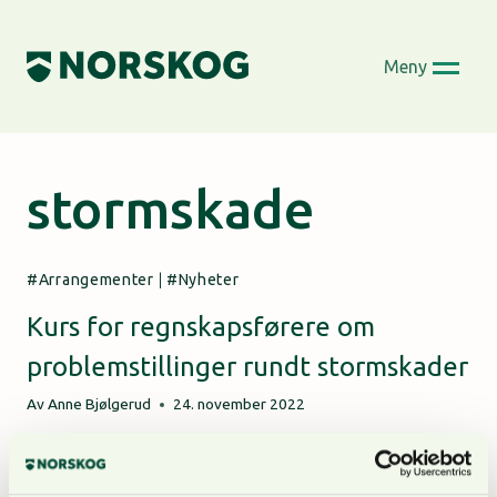
Skip
to
Meny
content
stormskade
Arrangementer
|
Nyheter
Kurs for regnskapsførere om
problemstillinger rundt stormskader
Av
Anne Bjølgerud
24. november 2022
Statsforvalteren i Innlandet tar nå initiativ til et
spesialkurs for regnskapsførere der man tar opp