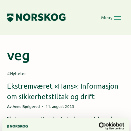
Skip
to
Meny
content
veg
Nyheter
Ekstremværet «Hans»: Informasjon
om sikkerhetstiltak og drift
Av
Anne Bjølgerud
11. august 2023
Ekstremværet Hans har ført til store ødeleggelser
på Østlandet de siste dagene. NORTØMMER følger