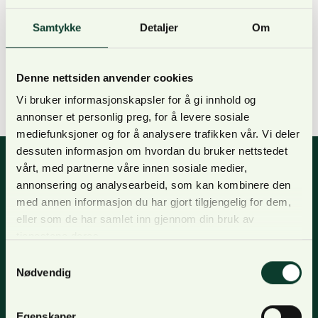
situasjonen tett, og har iverksatt en rekke
sikkerhetstiltak i de berørte områdene. I flere
Samtykke
Detaljer
Om
områder er tømmertransporten stanset eller sterkt
redusert som følge av ødelagte og stengte veger.
Denne nettsiden anvender cookies
Både private skogsbilveger og offentlige veger er
Vi bruker informasjonskapsler for å gi innhold og
sterkt berørt. Når det…
annonser et personlig preg, for å levere sosiale
mediefunksjoner og for å analysere trafikken vår. Vi deler
dessuten informasjon om hvordan du bruker nettstedet
vårt, med partnerne våre innen sosiale medier,
annonsering og analysearbeid, som kan kombinere den
Nyhetsbrev
med annen informasjon du har gjort tilgjengelig for dem,
eller som de har samlet inn gjennom din bruk av
For oppdateringer, nyheter og skogfaglige artikler,
tjenestene deres.
meld deg på nyhetsbrevet og få nyhetsbrev på epost.
Samtykkevalg
Nødvendig
Meld deg på
Egenskaper