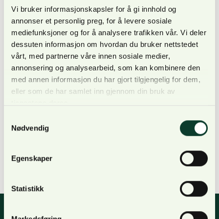
Vi bruker informasjonskapsler for å gi innhold og
annonser et personlig preg, for å levere sosiale
Nyheter
mediefunksjoner og for å analysere trafikken vår. Vi deler
Afrikansk svinepest påvist i Sverige
dessuten informasjon om hvordan du bruker nettstedet
vårt, med partnerne våre innen sosiale medier,
Av
Anne Bjølgerud
7. september 2023
annonsering og analysearbeid, som kan kombinere den
I går opplyste det svenske Jordbruksverket at
med annen informasjon du har gjort tilgjengelig for dem,
eller som de har samlet inn gjennom din bruk av
afrikansk svinepest er påvist i en prøve fra dødt
tjenestene deres.
villsvin funnet like sørøst for Fagersta.
Samtykkevalg
Oppdatering 08. september: Les siste nytt fra
Nødvendig
Jordbruksverket om kampen mot afrikansk
svinepest her. **** Les hele saken på
Jordbruksverkets nettsider. Afrikansk svinepest er
Egenskaper
en alvorlig virussykdom som rammer villsvin…
Statistikk
Markedsføring