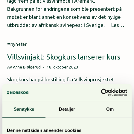
lagt frem på et villsvinmøte i Aremark.
Bakgrunnen for endringene som ble presentert på
møtet er blant annet en konsekvens av det nylige
utbruddet av afrikansk svinepest i Sverige. Les…
Nyheter
Villsvinjakt: Skogkurs lanserer kurs
Av
Anne Bjølgerud
18. oktober 2023
Skogkurs har på bestilling fra Villsvinprosjektet
laget et temahefte, og et kurs i «jakt på villsvin».
Kurset vil gi grunnleggende informasjon om villsvin,
og jakt på villsvin. Målgruppen for kurset er fra
Samtykke
Detaljer
Om
ferske villsvinjegere, til de som ønsker å lære mer
om villsvin, og villsvinjakt. Villsvinprosjektet
sponser en del av deltakeravgiften på dette…
Denne nettsiden anvender cookies