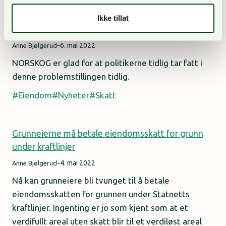
Regjeringen varsler lovendring – grunneiere slipper
Ikke tillat
eiendomsskatt for grunn under kraftlinjer
6. mai 2022
Anne Bjølgerud
–
NORSKOG er glad for at politikerne tidlig tar fatt i
denne problemstillingen tidlig.
Eiendom
Nyheter
Skatt
Grunneierne må betale eiendomsskatt for grunn
under kraftlinjer
4. mai 2022
Anne Bjølgerud
–
Nå kan grunneiere bli tvunget til å betale
eiendomsskatten for grunnen under Statnetts
kraftlinjer. Ingenting er jo som kjent som at et
verdifullt areal uten skatt blir til et verdiløst areal