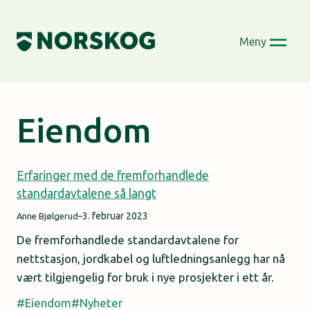
Skip
to
Meny
content
Eiendom
Erfaringer med de fremforhandlede
standardavtalene så langt
3. februar 2023
Anne Bjølgerud
–
De fremforhandlede standardavtalene for
nettstasjon, jordkabel og luftledningsanlegg har nå
vært tilgjengelig for bruk i nye prosjekter i ett år.
Eiendom
Nyheter