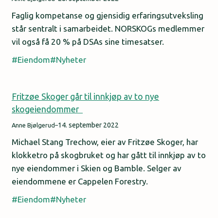
Faglig kompetanse og gjensidig erfaringsutveksling
står sentralt i samarbeidet. NORSKOGs medlemmer
vil også få 20 % på DSAs sine timesatser.
Eiendom
Nyheter
Fritzøe Skoger går til innkjøp av to nye
skogeiendommer
14. september 2022
Anne Bjølgerud
–
Michael Stang Trechow, eier av Fritzøe Skoger, har
klokketro på skogbruket og har gått til innkjøp av to
nye eiendommer i Skien og Bamble. Selger av
eiendommene er Cappelen Forestry.
Eiendom
Nyheter