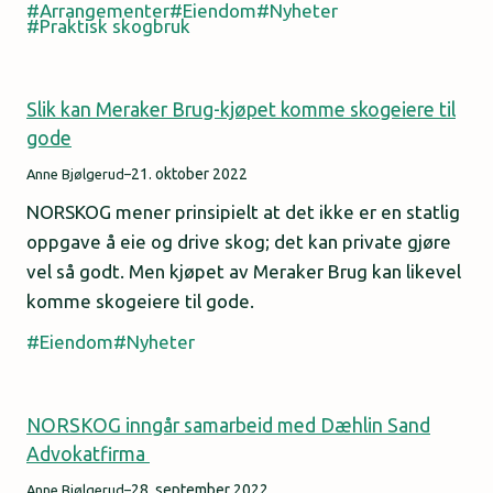
Arrangementer
Eiendom
Nyheter
Praktisk skogbruk
Slik kan Meraker Brug-kjøpet komme skogeiere til
gode
21. oktober 2022
Anne Bjølgerud
–
NORSKOG mener prinsipielt at det ikke er en statlig
oppgave å eie og drive skog; det kan private gjøre
vel så godt. Men kjøpet av Meraker Brug kan likevel
komme skogeiere til gode.
Eiendom
Nyheter
NORSKOG inngår samarbeid med Dæhlin Sand
Advokatfirma
28. september 2022
Anne Bjølgerud
–