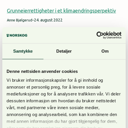
Grunneierrettigheter i et klimaendringsperpektiv
24. august 2022
Anne Bjølgerud
–
Når verden blir våtere, villere og farligere – hvem er
det da som skal betale for risikoreduserende tiltak?
Eiendom
Nyheter
Samtykke
Detaljer
Om
Delingsforbudet svekker landbruket
Denne nettsiden anvender cookies
19. august 2022
Anne Bjølgerud
–
Vi bruker informasjonskapsler for å gi innhold og
annonser et personlig preg, for å levere sosiale
Næringslivet har i flere tiår tilpasset eierstrukturen
mediefunksjoner og for å analysere trafikken vår. Vi deler
for å presse kostnader og øke effektiviteten.
dessuten informasjon om hvordan du bruker nettstedet
Landbrukets eierstruktur derimot har vært
vårt, med partnerne våre innen sosiale medier,
konservert i de siste femti år. Med de utfordringene
annonsering og analysearbeid, som kan kombinere den
som landbruket står overfor de nærmeste årene er
med annen informasjon du har gjort tilgjengelig for dem,
det etter NORSKOGs syn urovekkende å registrere