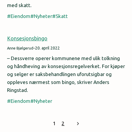
med skatt.
Eiendom
Nyheter
Skatt
Konsesjonsbingo
20. april 2022
Anne Bjølgerud
–
– Dessverre operer kommunene med ulik tolkning
og håndheving av konsesjonsregelverket. For kjøper
og selger er saksbehandlingen uforutsigbar og
oppleves nærmest som bingo, skriver Anders
Ringstad.
Eiendom
Nyheter
Next
1
2
Page
Page