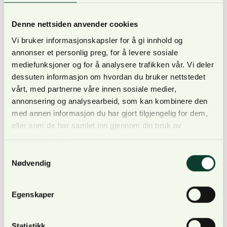
andre arealer, skriver Miljødirektoratet.
Miljødirektoratet har oppdatert
Denne nettsiden anvender cookies
klimagassregnskapet for kommuner og fylker for
Vi bruker informasjonskapsler for å gi innhold og
skog- og arealbrukssektoren, i samarbeid med
annonser et personlig preg, for å levere sosiale
NIBIO. Regnskapet viser hvordan vi mennesker
mediefunksjoner og for å analysere trafikken vår. Vi deler
bruker og bygger ned areal, og hvordan dette har
dessuten informasjon om hvordan du bruker nettstedet
påvirket utslipp og opptak av klimagasser i…
vårt, med partnerne våre innen sosiale medier,
annonsering og analysearbeid, som kan kombinere den
Nyheter fra andre
med annen informasjon du har gjort tilgjengelig for dem,
eller som de har samlet inn gjennom din bruk av
tjenestene deres.
Landbruksdirektoratet: Hvordan er den økologiske
Samtykkevalg
tilstanden i Norges skoger?
Nødvendig
25. oktober 2024
Anne Bjølgerud
–
I en fagartikkel spør Landbruksdirektoratet om vi
Egenskaper
har nok kunnskap til å kunne uttale oss med
sikkerhet om den økologiske tilstanden i skog.
Statistikk