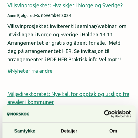
Villsvinprosjektet: Hva skjer i Norge og Sverige?
6. november 2024
Anne Bjølgerud
–
Villsvinprosjektet inviterer til seminar/webinar om
utviklingen i Norge og Sverige i Halden 13.11.
Arrangementet er gratis og åpent for alle. Meld
deg på arrangementet HER. Se invitasjon til
arrangementet i PDF HER Praktisk info Vel møtt!
Nyheter fra andre
Miljødirektoratet: Nye tall for opptak og utslipp fra
arealer i kommuner
26. oktober 2024
Anne Bjølgerud
–
Skogens opptak og lagring av klimagasser i Norge
er redusert. Samtidig øker klimagassutslipp fra
Samtykke
Detaljer
Om