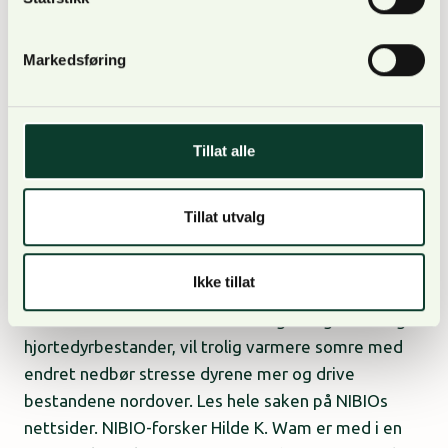
Hvordan er tilstanden, og hvordan opprettholde og
forbedre den? Landbruksdirektoratet har skrevet en
serie på fire artikler om økologisk tilstand i skog for
Markedsføring
Norsk Skogbruk. Den første kom i utgave 5-2024.
Les…
Nyheter fra andre
Tillat alle
Tillat utvalg
NIBIO: Hvordan vil hjortedyra påvirkes av
klimaendringene?
Ikke tillat
1. oktober 2024
Anne Bjølgerud
–
Selv om mildere vintre kan være gunstig for mange
hjortedyrbestander, vil trolig varmere somre med
endret nedbør stresse dyrene mer og drive
bestandene nordover. Les hele saken på NIBIOs
nettsider. NIBIO-forsker Hilde K. Wam er med i en