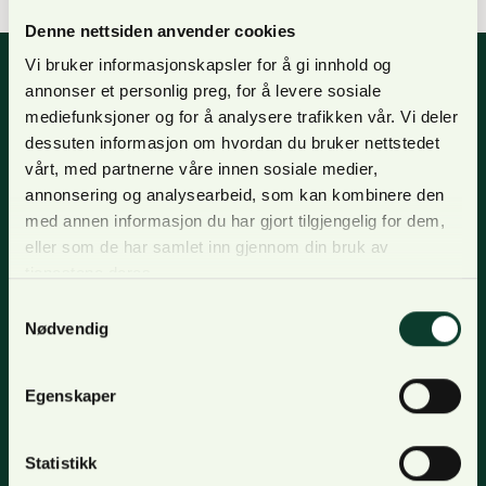
Denne nettsiden anvender cookies
Vi bruker informasjonskapsler for å gi innhold og
annonser et personlig preg, for å levere sosiale
mediefunksjoner og for å analysere trafikken vår. Vi deler
Nyhetsbrev
dessuten informasjon om hvordan du bruker nettstedet
vårt, med partnerne våre innen sosiale medier,
For oppdateringer, nyheter og skogfaglige artikler,
annonsering og analysearbeid, som kan kombinere den
meld deg på nyhetsbrevet og få nyhetsbrev på epost.
med annen informasjon du har gjort tilgjengelig for dem,
eller som de har samlet inn gjennom din bruk av
Meld deg på
tjenestene deres.
Samtykkevalg
Nødvendig
Om oss
Bli medlem
Egenskaper
Kontakt oss
Tjenester
Statistikk
Organisasjon og visjon