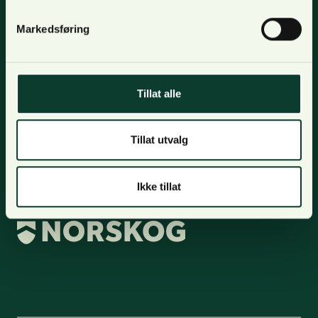
Personvern
Markedsføring
Kontakt oss
Lilleakerveien 31, oppgang B,
Tillat alle
0283 Oslo.
Postadresse: Postboks 123, Lilleaker 0216 Oslo
Tillat utvalg
+47 48 17 10 00
firmapost@norskog.no
Ikke tillat