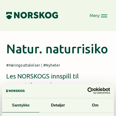
Skip
to
Meny
content
Natur. naturrisiko
Høringsuttalelser
|
Nyheter
Les NORSKOGS innspill til
Naturrisikoutvalget
Av
Anne Bjølgerud
28. april 2023
Tidligere denne måneden sendte NORSKOG våre
Samtykke
Detaljer
Om
innspill til Naturrisikoutvalget.