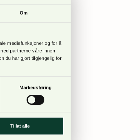
Om
osess for en
arkas Venner våren
iale mediefunksjoner og for å
 med partnerne våre innen
u har gjort tilgjengelig for
Markedsføring
 et landsomfattende
verktøy for
 sin planlegging. I
Tillat alle