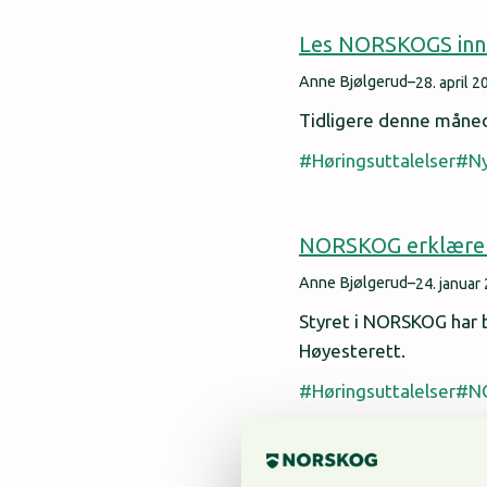
Les NORSKOGS innsp
Anne Bjølgerud
–
28. april 2
Tidligere denne måned
Høringsuttalelser
N
NORSKOG erklærer p
Anne Bjølgerud
–
24. januar
Styret i NORSKOG har be
Høyesterett.
Høringsuttalelser
N
Er nasjonalpark i 