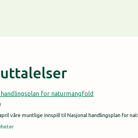
uttalelser
al handlingsplan for naturmangfold
3
ril våre muntlige innspill til Nasjonal handlingsplan for na
yheter