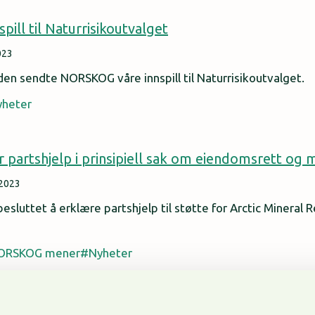
ill til Naturrisikoutvalget
023
en sendte NORSKOG våre innspill til Naturrisikoutvalget.
yheter
artshjelp i prinsipiell sak om eiendomsrett og m
 2023
sluttet å erklære partshjelp til støtte for Arctic Mineral 
ORSKOG mener
Nyheter
Østmarka en god idé?