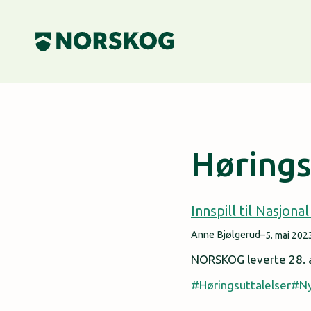
Skip
to
content
Hørings
Innspill til Nasjon
Anne Bjølgerud
–
5. mai 202
NORSKOG leverte 28. ap
Høringsuttalelser
N