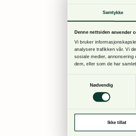
anders
–
13. januar 2023
Samtykke
Statsforvalteren i Osl
nasjonalpark i Østmark
Denne nettsiden anvender c
2012. Siden den gang 
Vi bruker informasjonskapsler
Høringsuttalelser
N
analysere trafikken vår. Vi 
sosiale medier, annonsering 
dem, eller som de har samlet
KULA-registrering
Samtykkevalg
anders
–
6. januar 2023
Nødvendig
Riksantikvaren vil st
register over kulturhi
kommunene og relevante
denne forbindelse har 
Ikke tillat
Høringsuttalelser
N