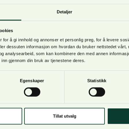
Detaljer
o og Viken fikk i februar 2020 i oppdrag å starte en vernepr
a. Ideen om nasjonalpark i marka kom på initativ fra Østm
ookies
har saken vært mye omdiskutert, og er nå på høring.
 for å gi innhold og annonser et personlig preg, for å levere sos
ORSKOG mener
deler dessuten informasjon om hvordan du bruker nettstedet vårt,
og analysearbeid, som kan kombinere den med annen informasjon d
 inn gjennom din bruk av tjenestene deres.
er i Hedmark
Egenskaper
Statistikk
yrke arbeidet med landskap og utarbeider som ledd i dette
storiske landskap av nasjonal interesse. Dette skal være et 
 sektorer slik at de kan ivareta viktige landskapsverdier i
NORSKOG inngitt høringsinnspill til registreringene.
Tillat utvalg
ORSKOG mener