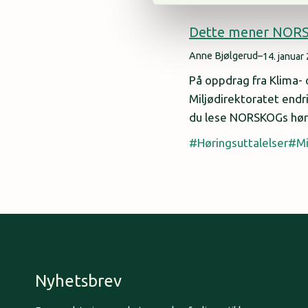
Dette mener NORSK
Anne Bjølgerud
–
14. januar
På oppdrag fra Klima-
Miljødirektoratet endr
du lese NORSKOGs hør
Høringsuttalelser
Mi
Nyhetsbrev