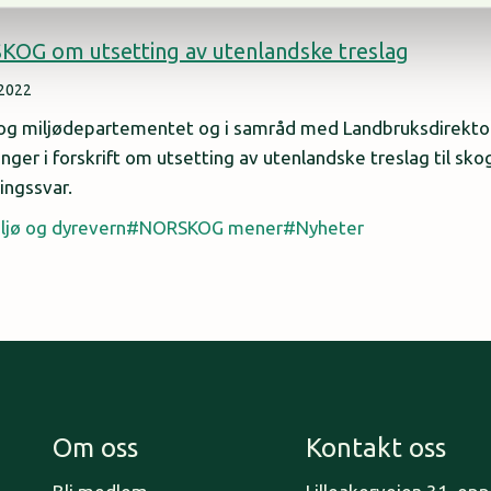
OG om utsetting av utenlandske treslag
 2022
 og miljødepartementet og i samråd med Landbruksdirektor
inger i forskrift om utsetting av utenlandske treslag til sk
ingssvar.
ljø og dyrevern
NORSKOG mener
Nyheter
Om oss
Kontakt oss